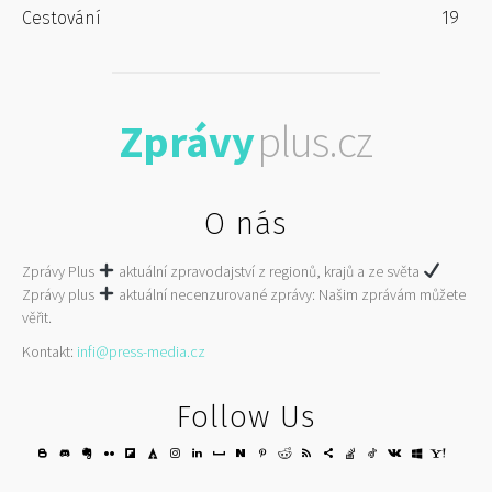
Cestování
19
Zprávy
plus.cz
O nás
Zprávy Plus
aktuální zpravodajství z regionů, krajů a ze světa
Zprávy plus
aktuální necenzurované zprávy: Našim zprávám můžete
věřit.
Kontakt:
infi@press-media.cz
Follow Us