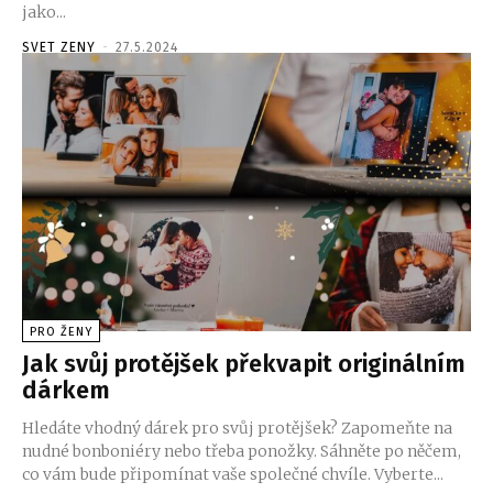
jako...
SVET ZENY
-
27.5.2024
PRO ŽENY
Jak svůj protějšek překvapit originálním
dárkem
Hledáte vhodný dárek pro svůj protějšek? Zapomeňte na
nudné bonboniéry nebo třeba ponožky. Sáhněte po něčem,
co vám bude připomínat vaše společné chvíle. Vyberte...