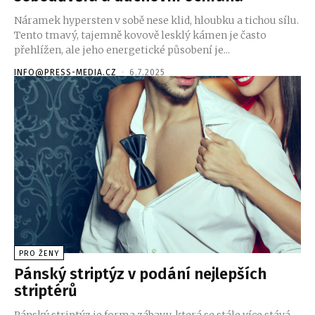
Náramek hypersten v sobě nese klid, hloubku a tichou sílu.
Tento tmavý, tajemně kovově lesklý kámen je často
přehlížen, ale jeho energetické působení je...
INFO@PRESS-MEDIA.CZ
-
6.7.2025
PRO ŽENY
Pánský striptýz v podání nejlepších
striptérů