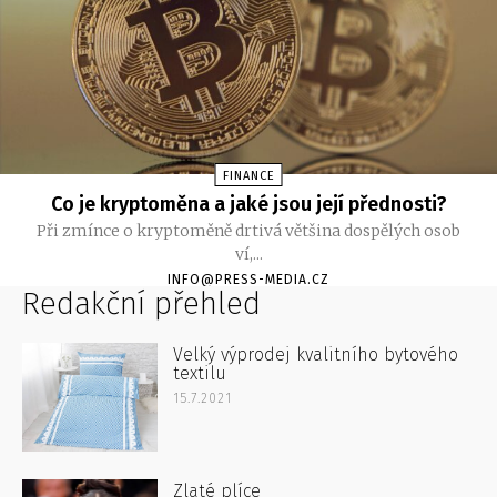
FINANCE
Co je kryptoměna a jaké jsou její přednosti?
Při zmínce o kryptoměně drtivá většina dospělých osob
ví,...
INFO@PRESS-MEDIA.CZ
Redakční přehled
Velký výprodej kvalitního bytového
textilu
15.7.2021
Zlaté plíce