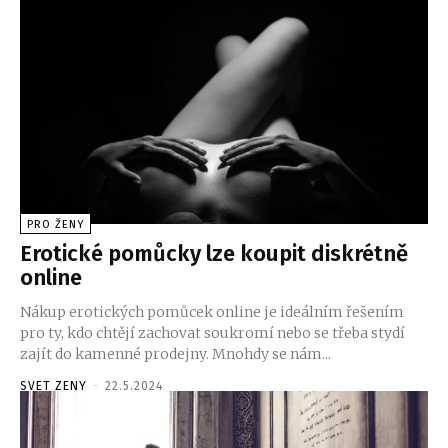
PRO ŽENY
Erotické pomůcky lze koupit diskrétně
online
Nákup erotických pomůcek online je ideálním řešením
pro ty, kdo chtějí zachovat soukromí nebo se třeba stydí
zajít do kamenné prodejny. Mnohdy se nám...
SVET ZENY
-
22.5.2024