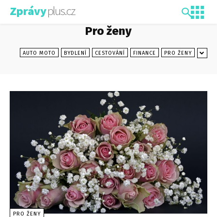
plus.cz
Zprávy
Pro ženy
AUTO MOTO
BYDLENÍ
CESTOVÁNÍ
FINANCE
PRO ŽENY
PRO ŽENY