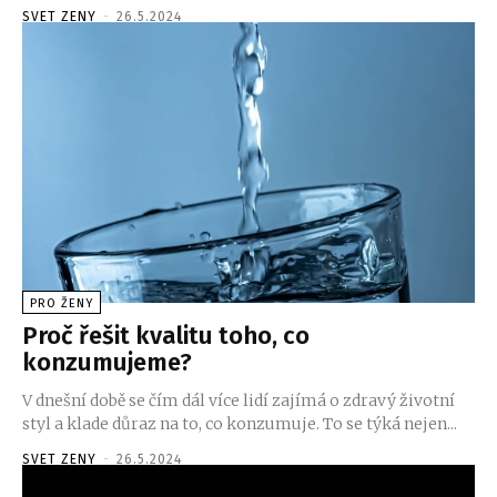
SVET ZENY
-
26.5.2024
PRO ŽENY
Proč řešit kvalitu toho, co
konzumujeme?
V dnešní době se čím dál více lidí zajímá o zdravý životní
styl a klade důraz na to, co konzumuje. To se týká nejen...
SVET ZENY
-
26.5.2024