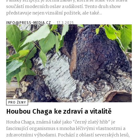
Pánský striptýz je forma zábavy, která se stále více stává
součástí moderních oslav a událostí. Tento druh show
představuje nejen vizuální požitek, ale také...
INFO@PRESS-MEDIA.CZ
-
17.3.2025
PRO ŽENY
Houbou Chaga ke zdraví a vitalitě
Houba Chaga, známá také jako "černý zlatý hřib" je
fascinující organismus s mnoha léčivými vlastnostmi a
zdravotními výhodami. Pochází z oblastí severských lesů,