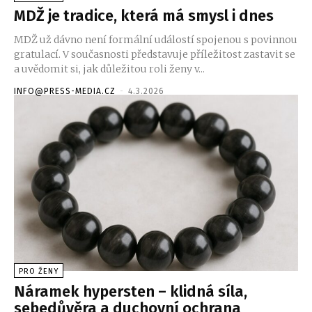
MDŽ je tradice, která má smysl i dnes
MDŽ už dávno není formální událostí spojenou s povinnou
gratulací. V současnosti představuje příležitost zastavit se
a uvědomit si, jak důležitou roli ženy v...
INFO@PRESS-MEDIA.CZ
-
4.3.2026
PRO ŽENY
Náramek hypersten – klidná síla,
sebedůvěra a duchovní ochrana