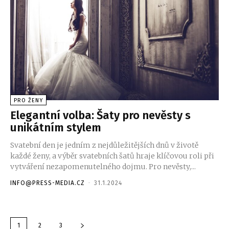
PRO ŽENY
Elegantní volba: Šaty pro nevěsty s
unikátním stylem
Svatební den je jedním z nejdůležitějších dnů v životě
každé ženy, a výběr svatebních šatů hraje klíčovou roli při
vytváření nezapomenutelného dojmu. Pro nevěsty,...
INFO@PRESS-MEDIA.CZ
-
31.1.2024
1
2
3