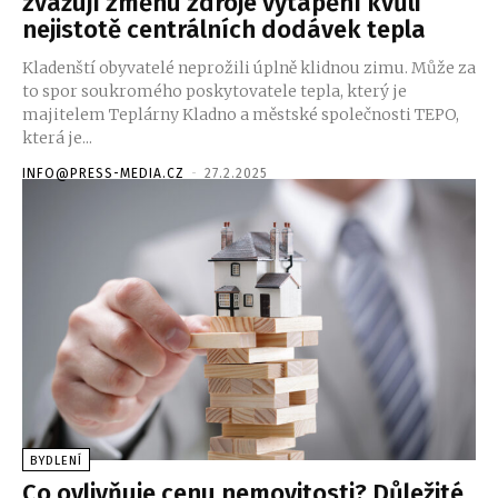
zvažují změnu zdroje vytápění kvůli
nejistotě centrálních dodávek tepla
Kladenští obyvatelé neprožili úplně klidnou zimu. Může za
to spor soukromého poskytovatele tepla, který je
majitelem Teplárny Kladno a městské společnosti TEPO,
která je...
INFO@PRESS-MEDIA.CZ
-
27.2.2025
BYDLENÍ
Co ovlivňuje cenu nemovitosti? Důležité