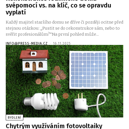
svépomocí vs. na klíč, co se opravdu
vyplatí
Každý majitel staršího domu se dříve či později ocitne před
stejnou otázkou: „Pustit se do rekonstrukce sám, nebo to
svěřit profesionálům?“Na první pohled může...
INFO@PRESS-MEDIA.CZ
-
16.11.2025
BYDLENÍ
Chytrým využíváním fotovoltaiky