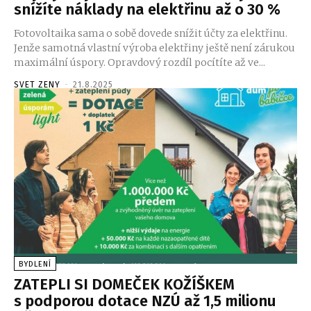
snížíte náklady na elektřinu až o 30 %
Fotovoltaika sama o sobě dovede snížit účty za elektřinu.
Jenže samotná vlastní výroba elektřiny ještě není zárukou
maximální úspory. Opravdový rozdíl pocítíte až ve...
SVET ZENY
-
21.8.2025
BYDLENÍ
ZATEPLI SI DOMEČEK KOŽÍŠKEM
s podporou dotace NZÚ až 1,5 milionu