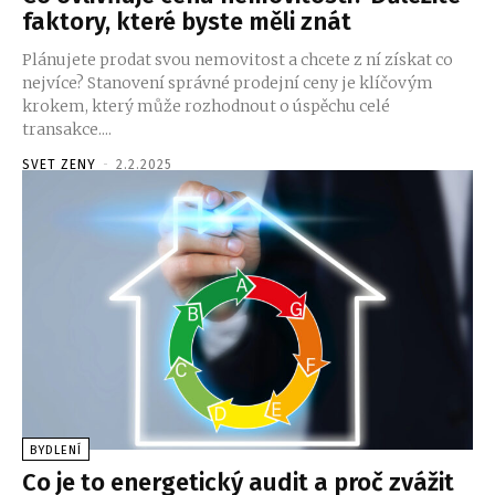
faktory, které byste měli znát
Plánujete prodat svou nemovitost a chcete z ní získat co
nejvíce? Stanovení správné prodejní ceny je klíčovým
krokem, který může rozhodnout o úspěchu celé
transakce....
SVET ZENY
-
2.2.2025
BYDLENÍ
Co je to energetický audit a proč zvážit