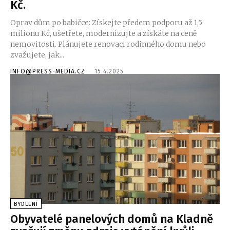
Kč.
Oprav dům po babičce: Získejte předem podporu až 1,5
milionu Kč, ušetřete, modernizujte a získáte na ceně
nemovitosti. Plánujete renovaci rodinného domu nebo
zvažujete, jak...
INFO@PRESS-MEDIA.CZ
-
15.4.2025
BYDLENÍ
Obyvatelé panelových domů na Kladně