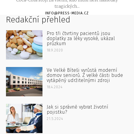
Coca-Cola stojí za všemi, kdo musí nést následky
tragických...
INFO@PRESS-MEDIA.CZ
Redakční přehled
Pro tři čtvrtiny pacientů jsou
doplatky za léky vysoké, ukázal
průzkum
18.9.2020
Ve Velké Bíteši vyrůstá moderní
domov seniorů. Z velké části bude
vytápěný udržitelnými zdroji
18.4.2024
Jak si správně vybrat životní
pojistku?
21.5.2024