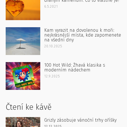
drahým kamenům: Co to vlastně je?
6.5.2021
Kam vyrazit na dovolenou k moři:
nejkrásnější místa, kde zapomenete
na všední dny
20.10.2025
100 Hot Wild: Žhavá klasika s
moderním nádechem
12.9.2025
Čtení ke kávě
Grizly zásobuje vánoční trhy oříšky
12.12.2025