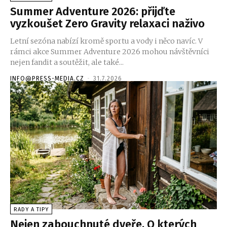
Summer Adventure 2026: přijďte
vyzkoušet Zero Gravity relaxaci naživo
Letní sezóna nabízí kromě sportu a vody i něco navíc. V
rámci akce Summer Adventure 2026 mohou návštěvníci
nejen fandit a soutěžit, ale také...
INFO@PRESS-MEDIA.CZ
-
31.7.2026
RADY A TIPY
Nejen zabouchnuté dveře. O kterých