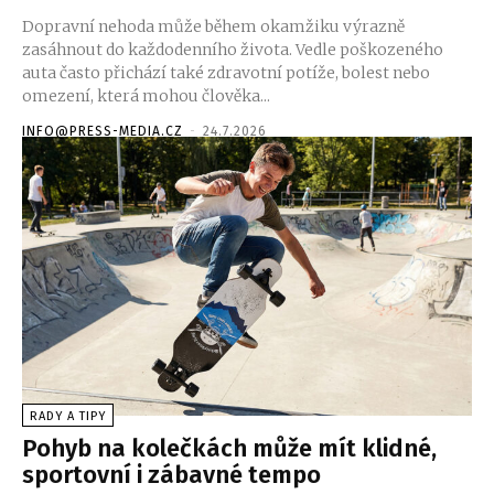
Dopravní nehoda může během okamžiku výrazně
zasáhnout do každodenního života. Vedle poškozeného
auta často přichází také zdravotní potíže, bolest nebo
omezení, která mohou člověka...
INFO@PRESS-MEDIA.CZ
-
24.7.2026
RADY A TIPY
Pohyb na kolečkách může mít klidné,
sportovní i zábavné tempo