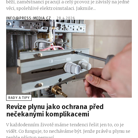
běží, zaměstnanci pracují a celý provoz je závislý na jedné
věci, spolehlivé elektroinstalaci. Jakmile...
INFO@PRESS-MEDIA.CZ
-
28.4.2026
RADY A TIPY
Revize plynu jako ochrana před
nečekanými komplikacemi
V každodenním životě máme tendenci řešit jen to, co je
vidět. Co funguje, to necháváme být. Jenže právě u plynu se
tenhle přístup nemusí...