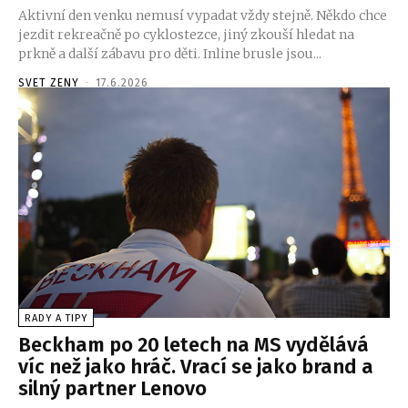
Aktivní den venku nemusí vypadat vždy stejně. Někdo chce
jezdit rekreačně po cyklostezce, jiný zkouší hledat na
prkně a další zábavu pro děti. Inline brusle jsou...
SVET ZENY
-
17.6.2026
RADY A TIPY
Beckham po 20 letech na MS vydělává
víc než jako hráč. Vrací se jako brand a
silný partner Lenovo