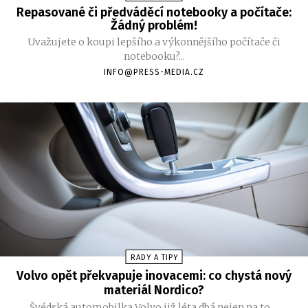
Repasované či předváděcí notebooky a počítače:
Žádný problém!
Uvažujete o koupi lepšího a výkonnějšího počítače či
notebooku?...
INFO@PRESS-MEDIA.CZ
RADY A TIPY
Volvo opět překvapuje inovacemi: co chystá nový
materiál Nordico?
Švédská automobilka Volvo již léta dbá nejen na to,...