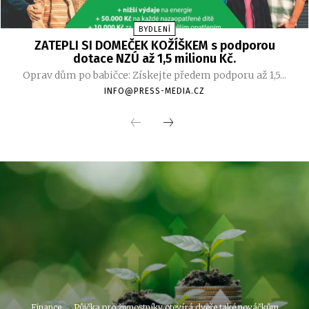
BYDLENÍ
ZATEPLI SI DOMEČEK KOŽÍŠKEM s podporou
dotace NZÚ až 1,5 milionu Kč.
Oprav dům po babičce: Získejte předem podporu až 1,5...
INFO@PRESS-MEDIA.CZ