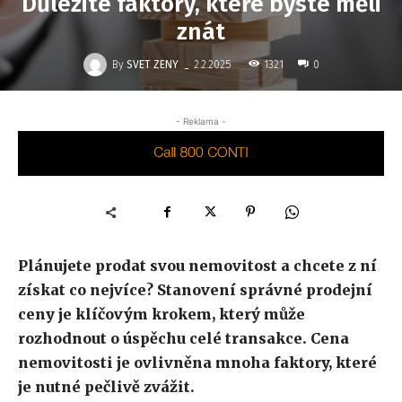
Důležité faktory, které byste měli
znát
-
By
SVET ZENY
1321
2.2.2025
0
- Reklama -
Plánujete prodat svou nemovitost a chcete z ní
získat co nejvíce? Stanovení správné prodejní
ceny je klíčovým krokem, který může
rozhodnout o úspěchu celé transakce. Cena
nemovitosti je ovlivněna mnoha faktory, které
je nutné pečlivě zvážit.