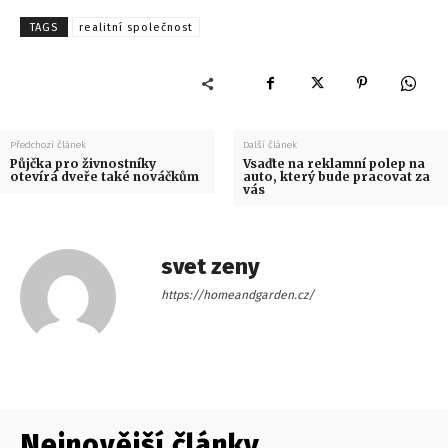
TAGS
realitní společnost
Předchozí článek
Další článek
Půjčka pro živnostníky
Vsaďte na reklamní polep na
otevírá dveře také nováčkům
auto, který bude pracovat za
vás
svet zeny
https://homeandgarden.cz/
Nejnovější články