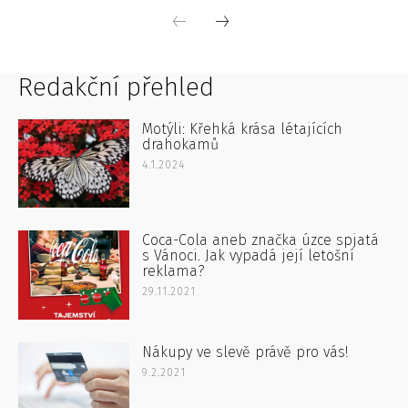
Redakční přehled
Motýli: Křehká krása létajících
drahokamů
4.1.2024
Coca-Cola aneb značka úzce spjatá
s Vánoci. Jak vypadá její letošní
reklama?
29.11.2021
Nákupy ve slevě právě pro vás!
9.2.2021