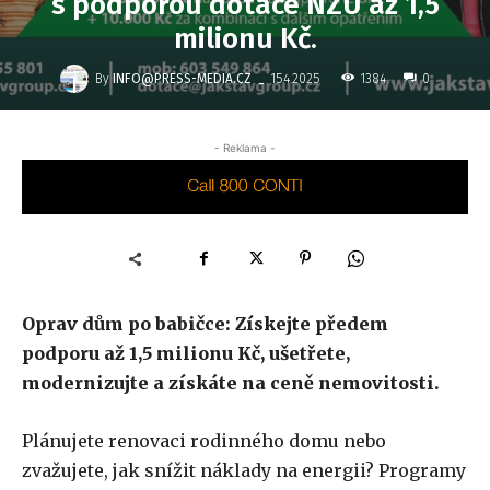
s podporou dotace NZÚ až 1,5
milionu Kč.
-
By
INFO@PRESS-MEDIA.CZ
1384
15.4.2025
0
- Reklama -
Oprav dům po babičce: Získejte předem
podporu až 1,5 milionu Kč, ušetřete,
modernizujte a získáte na ceně nemovitosti.
Plánujete renovaci rodinného domu nebo
zvažujete, jak snížit náklady na energii? Programy