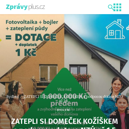
plus.cz
Zprávy
Bydlení
ZATEPLI SI DOMEČEK KOŽÍŠKEM s podporou dotace NZÚ
až 1,5...
BYDLENÍ
ZATEPLI SI DOMEČEK KOŽÍŠKEM