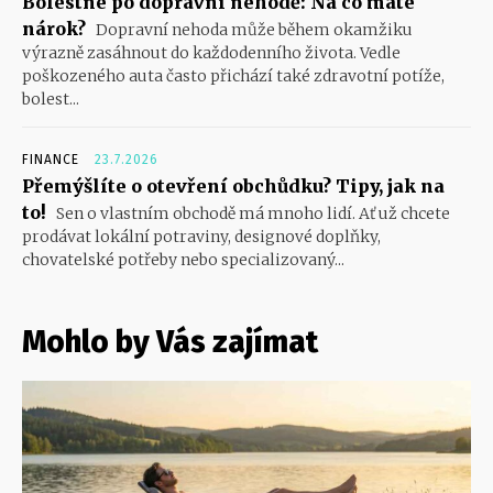
Bolestné po dopravní nehodě: Na co máte
nárok?
Dopravní nehoda může během okamžiku
výrazně zasáhnout do každodenního života. Vedle
poškozeného auta často přichází také zdravotní potíže,
bolest...
FINANCE
23.7.2026
Přemýšlíte o otevření obchůdku? Tipy, jak na
to!
Sen o vlastním obchodě má mnoho lidí. Ať už chcete
prodávat lokální potraviny, designové doplňky,
chovatelské potřeby nebo specializovaný...
Mohlo by Vás zajímat