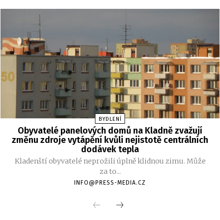
BYDLENÍ
Obyvatelé panelových domů na Kladně zvažují
změnu zdroje vytápění kvůli nejistotě centrálních
dodávek tepla
Kladenští obyvatelé neprožili úplně klidnou zimu. Může
za to...
INFO@PRESS-MEDIA.CZ