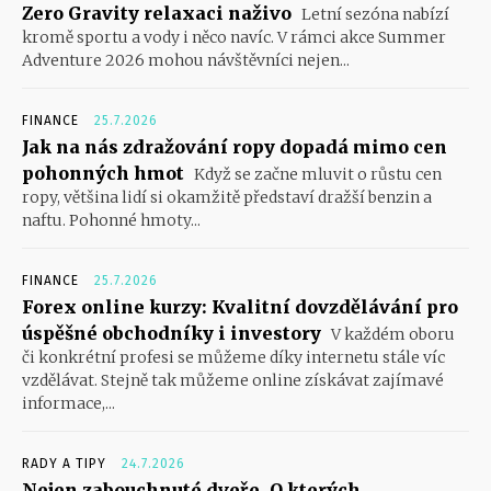
Zero Gravity relaxaci naživo
Letní sezóna nabízí
kromě sportu a vody i něco navíc. V rámci akce Summer
Adventure 2026 mohou návštěvníci nejen...
FINANCE
25.7.2026
Jak na nás zdražování ropy dopadá mimo cen
pohonných hmot
Když se začne mluvit o růstu cen
ropy, většina lidí si okamžitě představí dražší benzin a
naftu. Pohonné hmoty...
FINANCE
25.7.2026
Forex online kurzy: Kvalitní dovzdělávání pro
úspěšné obchodníky i investory
V každém oboru
či konkrétní profesi se můžeme díky internetu stále víc
vzdělávat. Stejně tak můžeme online získávat zajímavé
informace,...
RADY A TIPY
24.7.2026
Nejen zabouchnuté dveře. O kterých