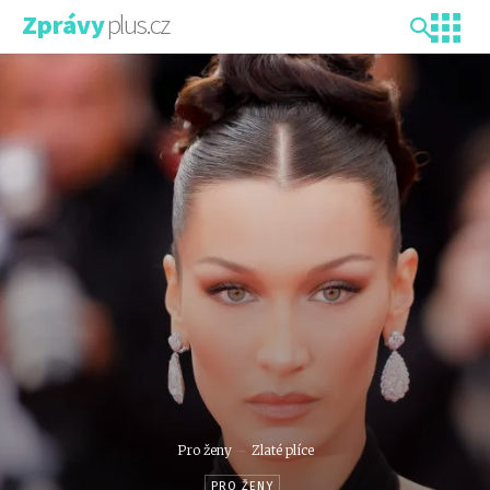
plus.cz
Zprávy
Pro ženy
Zlaté plíce
PRO ŽENY