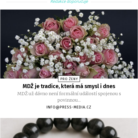
Redakce doporučuje
PRO ŽENY
MDŽ je tradice, která má smysl i dnes
MDŽ už dávno není formální událostí spojenou s
povinnou...
INFO@PRESS-MEDIA.CZ