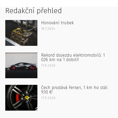
Redakční přehled
Honování trubek
18.7.2024
Rekord dojezdu elektromobilů: 1
026 km na 1 dobití!
17.9.2020
Čech prodává Ferrari, 1 km ho stál
9,10 €!
17.9.2020