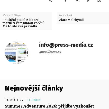
Předchozí článek
Další článek
Pouštění ptáků z klece:
Zlato v alchymii
mazlíčci vám budou vděční.
Má to ale svá pravidla
info@press-media.cz
https://ezena.sk
Nejnovější články
RADY A TIPY
31.7.2026
Summer Adventure 2026: přijďte vyzkoušet