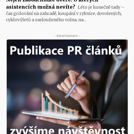
asistencích možná nevíte?
Léto je konečně tady –
čas grilování na zahradě, koupání v rybníce, dovolených,
cyklovýletů a zaslouženého volna, na...
- Advertisement -