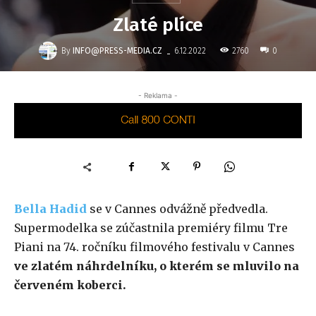
Zlaté plíce
-
By
INFO@PRESS-MEDIA.CZ
2760
6.12.2022
0
- Reklama -
Bella Hadid
se v Cannes odvážně předvedla.
Supermodelka se zúčastnila premiéry filmu Tre
Piani na 74. ročníku filmového festivalu v Cannes
ve zlatém náhrdelníku, o kterém se mluvilo na
červeném koberci.