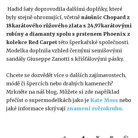
Hadid šaty doprovodila dalšími doplňky, které
byly stejně ohromující, včetně
náušnic Chopard z
18karátového růžového zlata s 24,97karátovými
rubíny a diamanty spolu s prstenem Phoenix z
kolekce Red Carpet
této šperkařské společnosti.
Modelka doplnila vzhled černými semišovými
sandály Giuseppe Zanotti s křišťálovými pásky.
Chcete se dozvědět více o dalších zajímavostech,
módě či špercích nebo drahých kamenech?
Mrkněte na náš
blog
.
Můžete si zde například
přečíst o supermodelkách jako je
Kate Moss
nebo
jaké informace skrývají
znamení zvěrokruhu
.