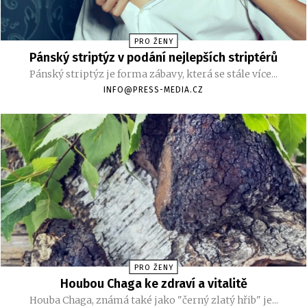
PRO ŽENY
Pánský striptýz v podání nejlepších striptérů
Pánský striptýz je forma zábavy, která se stále více...
INFO@PRESS-MEDIA.CZ
PRO ŽENY
Houbou Chaga ke zdraví a vitalitě
Houba Chaga, známá také jako "černý zlatý hřib" je...