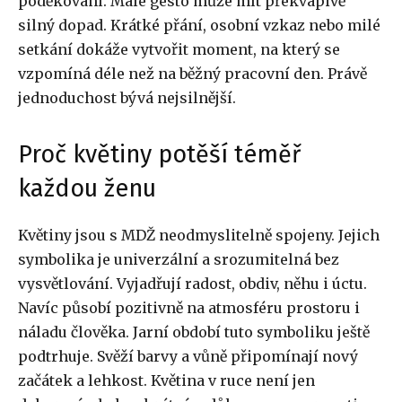
poděkování. Malé gesto může mít překvapivě
silný dopad. Krátké přání, osobní vzkaz nebo milé
setkání dokáže vytvořit moment, na který se
vzpomíná déle než na běžný pracovní den. Právě
jednoduchost bývá nejsilnější.
Proč květiny potěší téměř
každou ženu
Květiny jsou s MDŽ neodmyslitelně spojeny. Jejich
symbolika je univerzální a srozumitelná bez
vysvětlování. Vyjadřují radost, obdiv, něhu i úctu.
Navíc působí pozitivně na atmosféru prostoru i
náladu člověka. Jarní období tuto symboliku ještě
podtrhuje. Svěží barvy a vůně připomínají nový
začátek a lehkost. Květina v ruce není jen