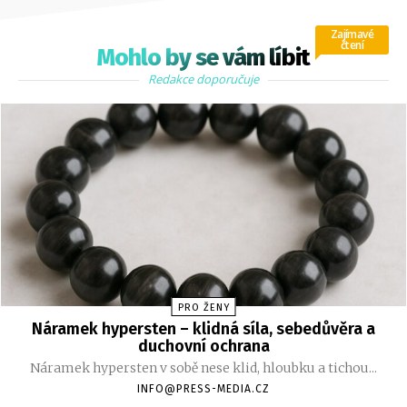
Zajímavé
čtení
Mohlo by se vám líbit
Redakce doporučuje
PRO ŽENY
Náramek hypersten – klidná síla, sebedůvěra a
duchovní ochrana
Náramek hypersten v sobě nese klid, hloubku a tichou...
INFO@PRESS-MEDIA.CZ