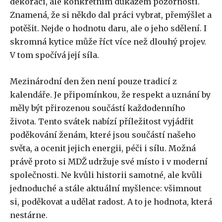
dekorací, ale konkrétním důkazem pozornosti.
Znamená, že si někdo dal práci vybrat, přemýšlet a
potěšit. Nejde o hodnotu daru, ale o jeho sdělení. I
skromná kytice může říct více než dlouhý projev.
V tom spočívá její síla.
Mezinárodní den žen není pouze tradicí z
kalendáře. Je připomínkou, že respekt a uznání by
měly být přirozenou součástí každodenního
života. Tento svátek nabízí příležitost vyjádřit
poděkování ženám, které jsou součástí našeho
světa, a ocenit jejich energii, péči i sílu. Možná
právě proto si MDŽ udržuje své místo i v moderní
společnosti. Ne kvůli historii samotné, ale kvůli
jednoduché a stále aktuální myšlence: všimnout
si, poděkovat a udělat radost. A to je hodnota, která
nestárne.