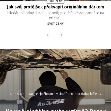
PRO ŽENY
Jak svůj protějšek překvapit originálním dárkem
Hledáte vhodný dárek pro svůj protějšek? Zapomeňte na
nudné...
SVET ZENY