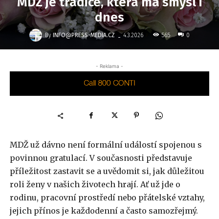
MDŽ je tradice, která má smysl i
dnes
-
By
INFO@PRESS-MEDIA.CZ
565
4.3.2026
0
- Reklama -
MDŽ už dávno není formální událostí spojenou s
povinnou gratulací. V současnosti představuje
příležitost zastavit se a uvědomit si, jak důležitou
roli ženy v našich životech hrají. Ať už jde o
rodinu, pracovní prostředí nebo přátelské vztahy,
jejich přínos je každodenní a často samozřejmý.