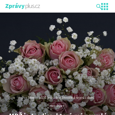
plus.cz
Zprávy
Pro ženy
MDŽ je tradice, která má smysl i dnes
PRO ŽENY