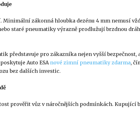
oduje
ní. Minimální zákonná hloubka dezénu 4 mm nemusí vž
ebo staré pneumatiky výrazně prodlužují brzdnou dráh
k představuje pro zákazníka nejen vyšší bezpečnost, 
l poskytuje Auto ESA
nové zimní pneumatiky zdarma
, č
u bez dalších investic.
zdě
tost prověřit vůz v náročnějších podmínkách. Kupující 