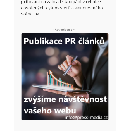
grilování na zahradě, koupání v rybníce,
dovolených, cyklovýletů a zaslouženého
volna, na...
- Advertisement -