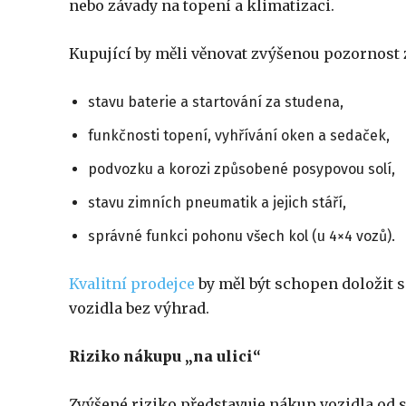
nebo závady na topení a klimatizaci.
Kupující by měli věnovat zvýšenou pozornost
stavu baterie a startování za studena,
funkčnosti topení, vyhřívání oken a sedaček,
podvozku a korozi způsobené posypovou solí,
stavu zimních pneumatik a jejich stáří,
správné funkci pohonu všech kol (u 4×4 vozů).
Kvalitní prodejce
by měl být schopen doložit s
vozidla bez výhrad.
Riziko nákupu „na ulici“
Zvýšené riziko představuje nákup vozidla od 