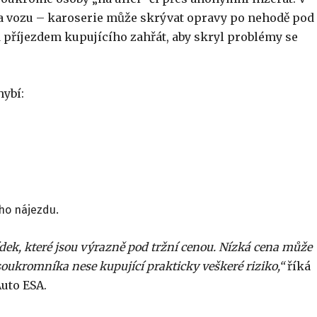
la vozu – karoserie může skrývat opravy po nehodě pod
 příjezdem kupujícího zahřát, aby skryl problémy se
ybí:
ho nájezdu.
ek, které jsou výrazně pod tržní cenou. Nízká cena může
ukromníka nese kupující prakticky veškeré riziko,“
říká
Auto ESA.