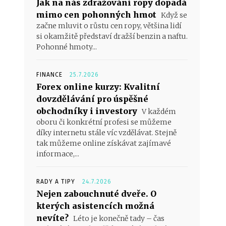
Jak na nás zdražování ropy dopadá
mimo cen pohonných hmot
Když se
začne mluvit o růstu cen ropy, většina lidí
si okamžitě představí dražší benzin a naftu.
Pohonné hmoty...
FINANCE
25.7.2026
Forex online kurzy: Kvalitní
dovzdělávání pro úspěšné
obchodníky i investory
V každém
oboru či konkrétní profesi se můžeme
díky internetu stále víc vzdělávat. Stejně
tak můžeme online získávat zajímavé
informace,...
RADY A TIPY
24.7.2026
Nejen zabouchnuté dveře. O
kterých asistencích možná
nevíte?
Léto je konečně tady – čas