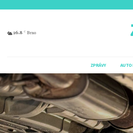
26.8
C
Brno
ZPRÁVY
AUTO