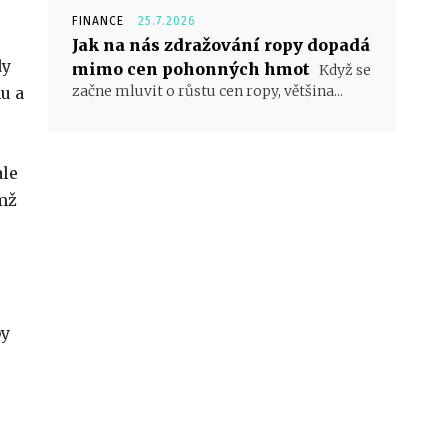
FINANCE
25.7.2026
Jak na nás zdražování ropy dopadá
dy
mimo cen pohonných hmot
Když se
začne mluvit o růstu cen ropy, většina...
u a
ale
ímž
by