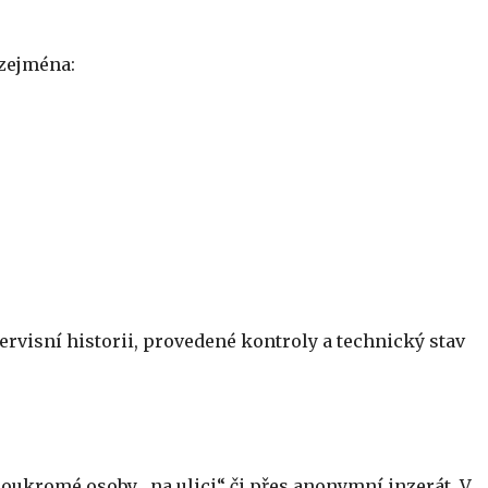
 zejména:
ervisní historii, provedené kontroly a technický stav
soukromé osoby „na ulici“ či přes anonymní inzerát. V