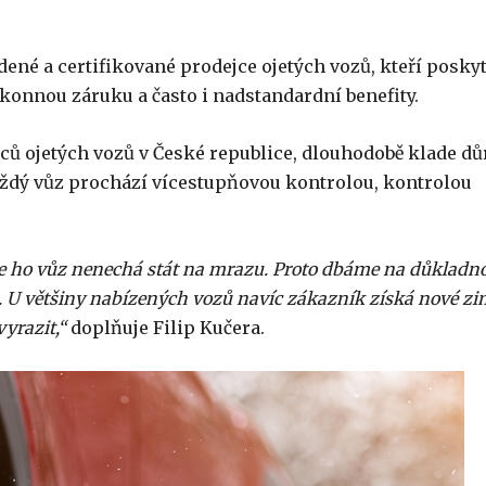
dené a certifikované prodejce ojetých vozů, kteří poskyt
onnou záruku a často i nadstandardní benefity.
ejců ojetých vozů v České republice, dlouhodobě klade dů
aždý vůz prochází vícestupňovou kontrolou, kontrolou
že ho vůz nenechá stát na mrazu. Proto dbáme na důkladn
u. U většiny nabízených vozů navíc zákazník získá nové z
yrazit,“
doplňuje Filip Kučera.