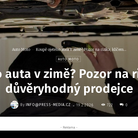
Auto Moto
Koupě ojetého auta v zimě? Pozor na rizika, klíčem...
AUTO MOTO
auta v zimě? Pozor na ri
důvěryhodný prodejce
-
By
INFO@PRESS-MEDIA.CZ
722
19.2.2026
0
- Reklama -