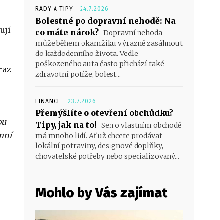
RADY A TIPY
24.7.2026
Bolestné po dopravní nehodě: Na
ují
co máte nárok?
Dopravní nehoda
může během okamžiku výrazně zasáhnout
do každodenního života. Vedle
poškozeného auta často přichází také
raz
zdravotní potíže, bolest...
FINANCE
23.7.2026
Přemýšlíte o otevření obchůdku?
ou
Tipy, jak na to!
Sen o vlastním obchodě
imní
má mnoho lidí. Ať už chcete prodávat
lokální potraviny, designové doplňky,
chovatelské potřeby nebo specializovaný...
Mohlo by Vás zajímat