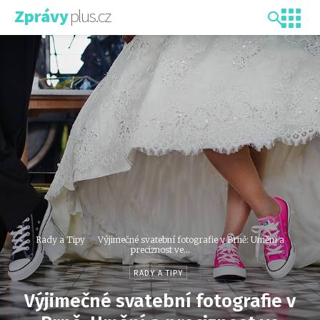
plus.cz
Zprávy
Rady a Tipy
Výjimečné svatební fotografie v Brně: Umění a
preciznost ve...
RADY A TIPY
Výjimečné svatební fotografie v