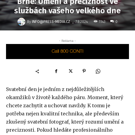
Brně: Umění a preciznost ve
službách vašeho velkého dne
-
By
INFO@PRESS-MEDIA.CZ
1143
7.8.2024
0
- Reklama -
Svatební den je jedním z nejdůležitějších
okamžiků v životě každého páru. Moment, který
chcete zachytit a uchovat navždy. K tomu je
potřeba nejen kvalitní technika, ale především
zkušený svatební fotograf, který rozumí umění a
preciznosti. Pokud hledáte profesionálního