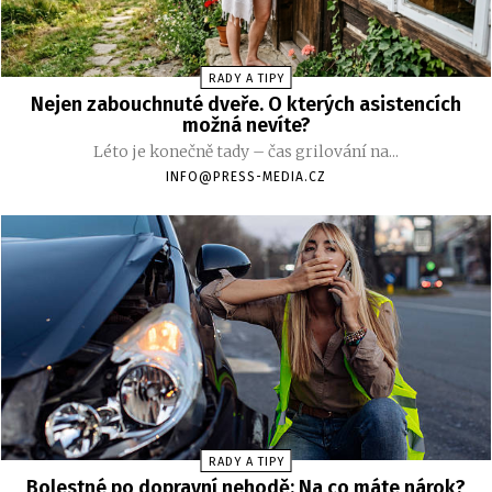
RADY A TIPY
Nejen zabouchnuté dveře. O kterých asistencích
možná nevíte?
Léto je konečně tady – čas grilování na...
INFO@PRESS-MEDIA.CZ
RADY A TIPY
Bolestné po dopravní nehodě: Na co máte nárok?