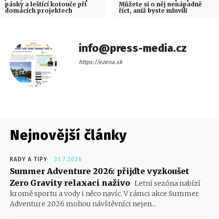
pásky a leštící kotouče při
Můžete si o něj nenápadně
domácích projektech
říct, aniž byste mluvili
info@press-media.cz
https://ezena.sk
Nejnovější články
RADY A TIPY
31.7.2026
Summer Adventure 2026: přijďte vyzkoušet
Zero Gravity relaxaci naživo
Letní sezóna nabízí
kromě sportu a vody i něco navíc. V rámci akce Summer
Adventure 2026 mohou návštěvníci nejen...