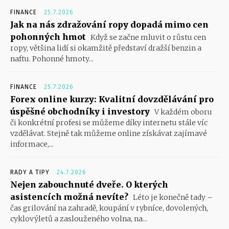
FINANCE
25.7.2026
Jak na nás zdražování ropy dopadá mimo cen
pohonných hmot
Když se začne mluvit o růstu cen
ropy, většina lidí si okamžitě představí dražší benzin a
naftu. Pohonné hmoty...
FINANCE
25.7.2026
Forex online kurzy: Kvalitní dovzdělávání pro
úspěšné obchodníky i investory
V každém oboru
či konkrétní profesi se můžeme díky internetu stále víc
vzdělávat. Stejně tak můžeme online získávat zajímavé
informace,...
RADY A TIPY
24.7.2026
Nejen zabouchnuté dveře. O kterých
asistencích možná nevíte?
Léto je konečně tady –
čas grilování na zahradě, koupání v rybníce, dovolených,
cyklovýletů a zaslouženého volna, na...