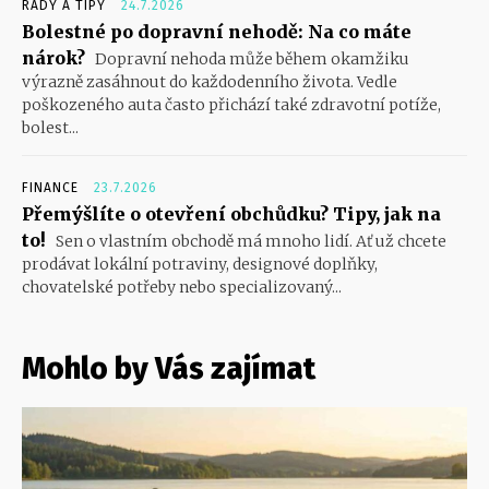
RADY A TIPY
24.7.2026
Bolestné po dopravní nehodě: Na co máte
nárok?
Dopravní nehoda může během okamžiku
výrazně zasáhnout do každodenního života. Vedle
poškozeného auta často přichází také zdravotní potíže,
bolest...
FINANCE
23.7.2026
Přemýšlíte o otevření obchůdku? Tipy, jak na
to!
Sen o vlastním obchodě má mnoho lidí. Ať už chcete
prodávat lokální potraviny, designové doplňky,
chovatelské potřeby nebo specializovaný...
Mohlo by Vás zajímat