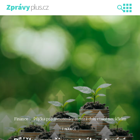
plus.cz
Zprávy
Finance
Půjčka pro živnostníky otevírá dveře také nováčkům
FINANCE