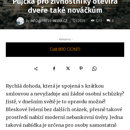
Půjčka pro živnostníky otevírá
dveře také nováčkům
-
By
INFO@PRESS-MEDIA.CZ
1213
12.1.2025
0
- Reklama -
Rychlá dohoda, která je spojená s krátkou
smlouvou a nevyžaduje ani žádné osobní schůzky?
Jistě, v dnešním světě je to opravdu možné!
Bleskové řešení bez dalších otázek, přesně takové
prostředí nabízí moderní nebankovní úvěry. Jedna
taková nabídka je určena pro osoby samostatně