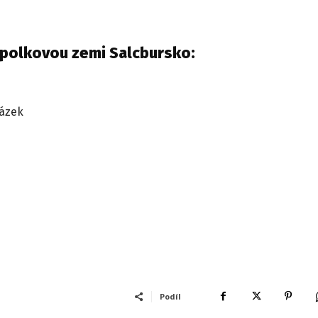
Spolkovou zemi Salcbursko:
kázek
Podíl