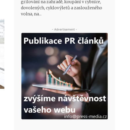
grilování na zahradě, koupání v rybníce,
dovolených, cyklovýletů a zaslouženého
volna, na...
- Advertisement -