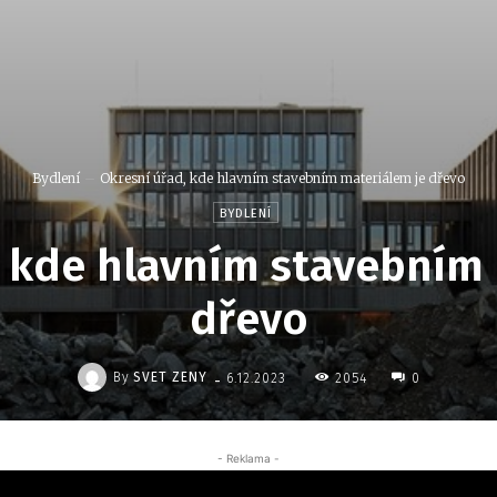
Bydlení
Okresní úřad, kde hlavním stavebním materiálem je dřevo
BYDLENÍ
, kde hlavním stavebním 
dřevo
-
By
SVET ZENY
2054
6.12.2023
0
- Reklama -