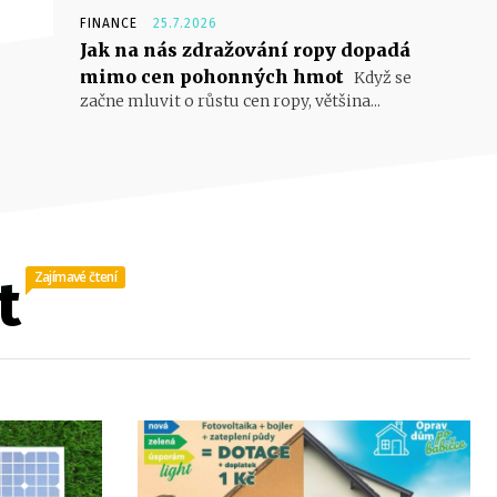
FINANCE
25.7.2026
Jak na nás zdražování ropy dopadá
mimo cen pohonných hmot
Když se
začne mluvit o růstu cen ropy, většina...
Zajímavé čtení
t