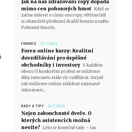
Jak na nás zdražování ropy dopadá
mimo cen pohonných hmot
Když se
začne mluvit o růstu cen ropy, většina lidí
si okamžitě představí dražší benzin a naftu.
Pohonné hmoty...
FINANCE
25.7.2026
Forex online kurzy: Kvalitní
á
dovzdělávání pro úspěšné
obchodníky i investory
V každém
oboru či konkrétní profesi se můžeme
díky internetu stále víc vzdělávat. Stejně
tak můžeme online získávat zajímavé
informace,...
RADY A TIPY
24.7.2026
Nejen zabouchnuté dveře. O
kterých asistencích možná
nevíte?
Léto je konečně tady – čas