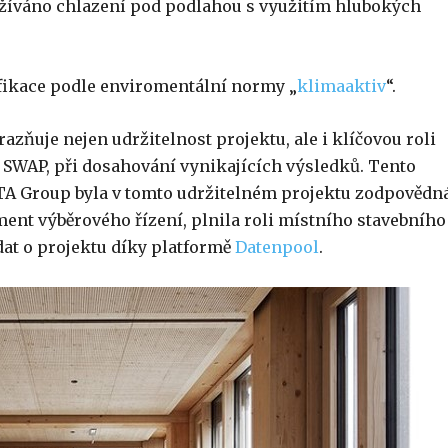
užíváno chlazení pod podlahou s využitím hlubokých
fikace podle enviromentální normy „
klimaaktiv
“.
azňuje nejen udržitelnost projektu, ale i klíčovou roli
SWAP, při dosahování vynikajících výsledků. Tento
ELTA Group byla v tomto udržitelném projektu zodpovědn
ent výběrového řízení, plnila roli místního stavebního
dat o projektu díky platformě
Datenpool
.