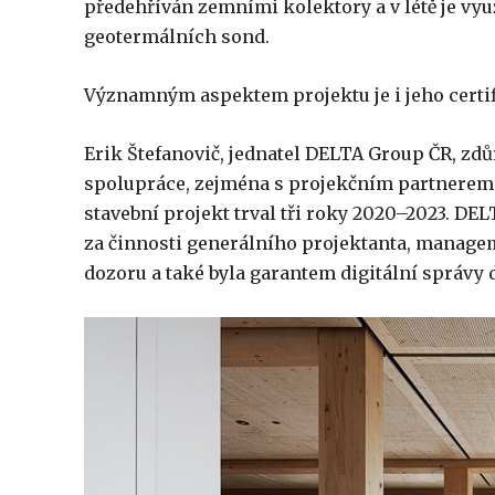
předehříván zemními kolektory a v létě je vy
geotermálních sond.
Významným aspektem projektu je i jeho certi
Erik Štefanovič, jednatel DELTA Group ČR, zdůr
spolupráce, zejména s projekčním partnerem 
stavební projekt trval tři roky 2020–2023. D
za činnosti generálního projektanta, managem
dozoru a také byla garantem digitální správy 