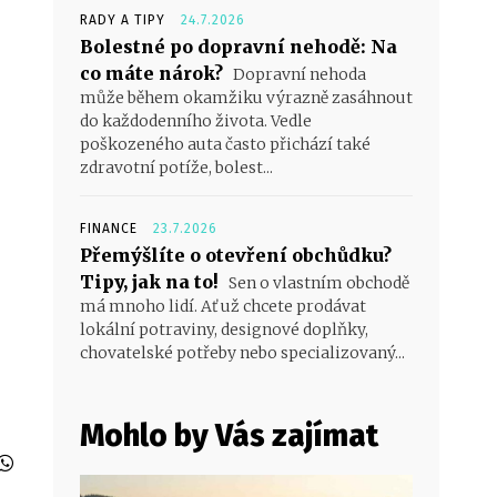
RADY A TIPY
24.7.2026
Bolestné po dopravní nehodě: Na
co máte nárok?
Dopravní nehoda
může během okamžiku výrazně zasáhnout
do každodenního života. Vedle
poškozeného auta často přichází také
zdravotní potíže, bolest...
FINANCE
23.7.2026
Přemýšlíte o otevření obchůdku?
Tipy, jak na to!
Sen o vlastním obchodě
má mnoho lidí. Ať už chcete prodávat
lokální potraviny, designové doplňky,
chovatelské potřeby nebo specializovaný...
Mohlo by Vás zajímat