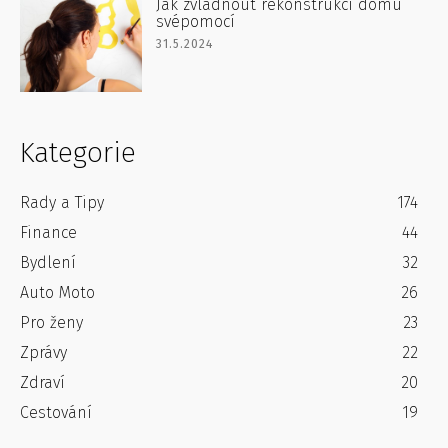
Jak zvládnout rekonstrukci domu
svépomocí
31.5.2024
Kategorie
Rady a Tipy
174
Finance
44
Bydlení
32
Auto Moto
26
Pro ženy
23
Zprávy
22
Zdraví
20
Cestování
19