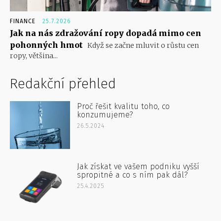
FINANCE
25.7.2026
Jak na nás zdražování ropy dopadá mimo cen
pohonných hmot
Když se začne mluvit o růstu cen
ropy, většina...
Redakční přehled
Proč řešit kvalitu toho, co
konzumujeme?
26.5.2024
Jak získat ve vašem podniku vyšší
spropitné a co s ním pak dál?
25.4.2025