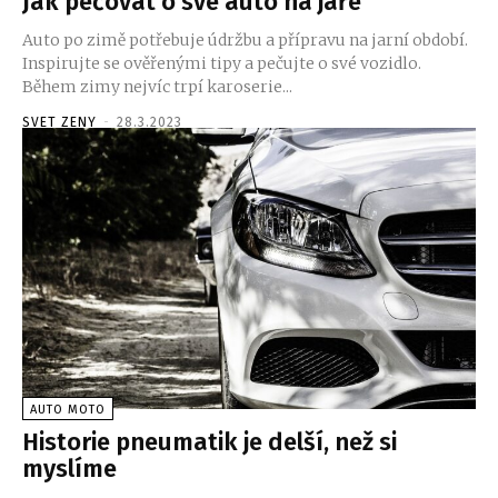
Jak pečovat o své auto na jaře
Auto po zimě potřebuje údržbu a přípravu na jarní období.
Inspirujte se ověřenými tipy a pečujte o své vozidlo.
Během zimy nejvíc trpí karoserie...
SVET ZENY
-
28.3.2023
AUTO MOTO
Historie pneumatik je delší, než si
myslíme