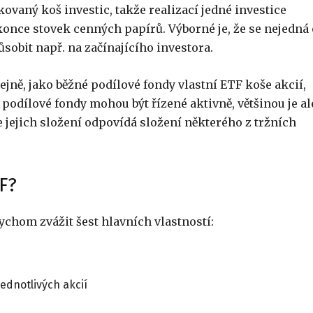
ovaný koš investic, takže realizací jedné investice
konce stovek cenných papírů. Výborné je, že se nejedná 
ůsobit např. na začínajícího investora.
tejně, jako běžné podílové fondy vlastní ETF koše akcií,
 podílové fondy mohou být řízené aktivně, většinou je al
 jejich složení odpovídá složení některého z tržních
F?
chom zvážit šest hlavních vlastností:
jednotlivých akcií