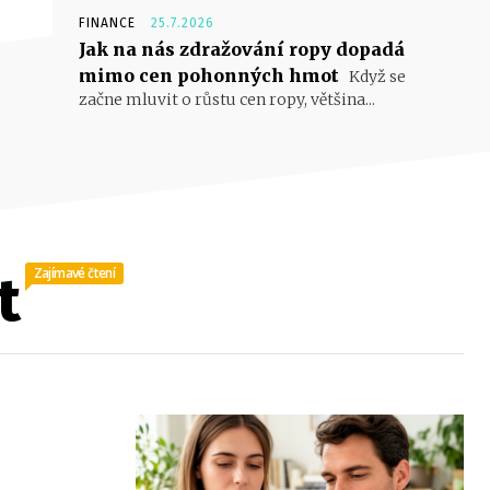
FINANCE
25.7.2026
Jak na nás zdražování ropy dopadá
mimo cen pohonných hmot
Když se
začne mluvit o růstu cen ropy, většina...
Zajímavé čtení
t