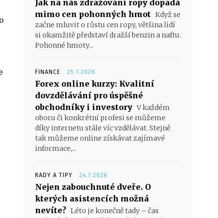
Jak na nás zdražování ropy dopadá
mimo cen pohonných hmot
Když se
o
začne mluvit o růstu cen ropy, většina lidí
si okamžitě představí dražší benzin a naftu.
Pohonné hmoty...
e
FINANCE
25.7.2026
Forex online kurzy: Kvalitní
dovzdělávání pro úspěšné
obchodníky i investory
V každém
oboru či konkrétní profesi se můžeme
díky internetu stále víc vzdělávat. Stejně
tak můžeme online získávat zajímavé
informace,...
RADY A TIPY
24.7.2026
Nejen zabouchnuté dveře. O
kterých asistencích možná
nevíte?
Léto je konečně tady – čas