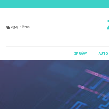
23.9
C
Brno
ZPRÁVY
AUTO