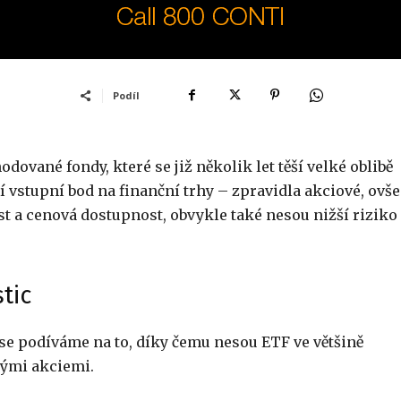
Podíl
ované fondy, které se již několik let těší velké oblibě
í vstupní bod na finanční trhy – zpravidla akciové, ovš
st a cenová dostupnost, obvykle také nesou nižší riziko
tic
eď se podíváme na to, díky čemu nesou ETF ve většině
nými akciemi.