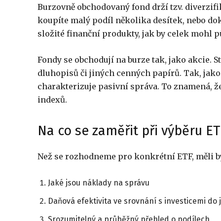
Burzovně obchodovaný fond drží tzv. diverzifik
koupíte malý podíl několika desítek, nebo do
složité finanční produkty, jak by celek mohl p
Fondy se obchodují na burze tak, jako akcie. S
dluhopisů či jiných cenných papírů. Tak, jako
charakterizuje pasivní správa. To znamená, že
indexů.
Na co se zaměřit při výběru ET
Než se rozhodneme pro konkrétní ETF, měli by
Jaké jsou náklady na správu
Daňová efektivita ve srovnání s investicemi do 
Srozumitelný a průběžný přehled o podílech