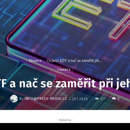
Finance
Co je to ETF a nač se zaměřit při...
FINANCE
TF a nač se zaměřit při j
-
By
INFO@PRESS-MEDIA.CZ
677
26.1.2026
0
- Reklama -