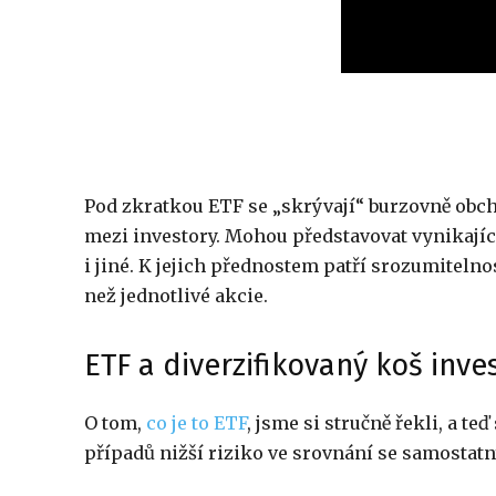
Pod zkratkou ETF se „skrývají“ burzovně obchod
mezi investory. Mohou představovat vynikajíc
i jiné. K jejich přednostem patří srozumitelno
než jednotlivé akcie.
ETF a diverzifikovaný koš inves
O tom,
co je to ETF
, jsme si stručně řekli, a t
případů nižší riziko ve srovnání se samostat