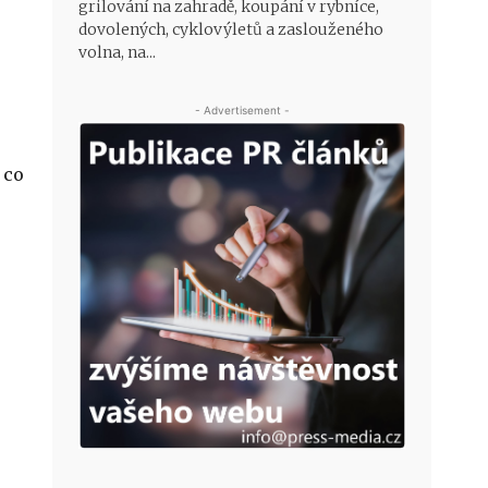
grilování na zahradě, koupání v rybníce,
dovolených, cyklovýletů a zaslouženého
volna, na...
- Advertisement -
 co