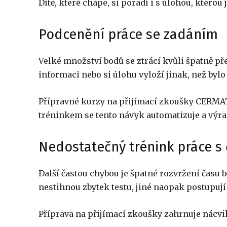
Dítě, které chápe, si poradí i s úlohou, kterou 
Podcenění práce se zadáním
Velké množství bodů se ztrácí kvůli špatně př
informaci nebo si úlohu vyloží jinak, než bylo
Přípravné kurzy na přijímací zkoušky CERMAT 
tréninkem se tento návyk automatizuje a výraz
Nedostatečný trénink práce s
Další častou chybou je špatné rozvržení času 
nestihnou zbytek testu, jiné naopak postupují 
Příprava na přijímací zkoušky zahrnuje nácvi