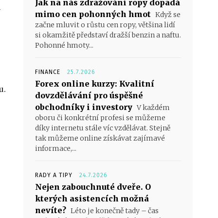
Jak na nás zdražování ropy dopadá
h
mimo cen pohonných hmot
Když se
začne mluvit o růstu cen ropy, většina lidí
si okamžitě představí dražší benzin a naftu.
Pohonné hmoty...
FINANCE
25.7.2026
Forex online kurzy: Kvalitní
u.
dovzdělávání pro úspěšné
obchodníky i investory
V každém
oboru či konkrétní profesi se můžeme
díky internetu stále víc vzdělávat. Stejně
tak můžeme online získávat zajímavé
informace,...
RADY A TIPY
24.7.2026
Nejen zabouchnuté dveře. O
kterých asistencích možná
nevíte?
Léto je konečně tady – čas