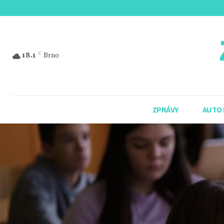
18.1
C
Brno
ZPRÁVY
AUTO