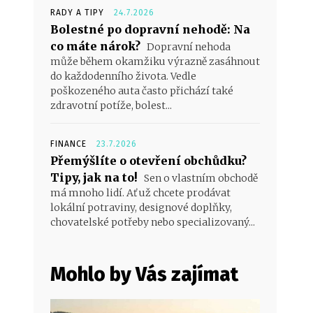
RADY A TIPY
24.7.2026
Bolestné po dopravní nehodě: Na
co máte nárok?
Dopravní nehoda
může během okamžiku výrazně zasáhnout
do každodenního života. Vedle
poškozeného auta často přichází také
zdravotní potíže, bolest...
FINANCE
23.7.2026
Přemýšlíte o otevření obchůdku?
Tipy, jak na to!
Sen o vlastním obchodě
má mnoho lidí. Ať už chcete prodávat
lokální potraviny, designové doplňky,
chovatelské potřeby nebo specializovaný...
Mohlo by Vás zajímat