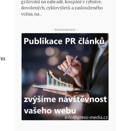
grilování na zahradě, koupání v rybníce,
dovolených, cyklovýletů a zaslouženého
volna, na...
- Advertisement -
ným