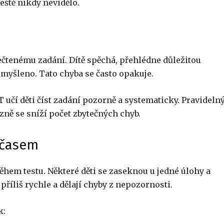
ještě nikdy nevidělo.
ečtenému zadání. Dítě spěchá, přehlédne důležitou
 myšleno. Tato chyba se často opakuje.
učí děti číst zadání pozorně a systematicky. Pravidel
ně se sníží počet zbytečných chyb.
 časem
během testu. Některé děti se zaseknou u jedné úlohy a
příliš rychle a dělají chyby z nepozornosti.
k: