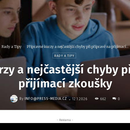
Rady a Tipy
Přípravné kurzy a nejčastější chyby při přípravě na přijímací...
RADY A TIPY
zy a nejčastější chyby p
přijímací zkoušky
-
By
INFO@PRESS-MEDIA.CZ
662
12.1.2026
0
- Reklama -