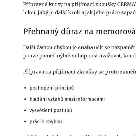
Přípravné kurzy na přijímací zkoušky CERMAT s
lekcí, jaký je další krok a jak jeho práce zapa
Přehnaný důraz na memorová
Další častou chybou je snaha učit se nazpaměť 
pouze paměť, nýbrž schopnost uvažovat, komb
Příprava na přijímací zkoušky se proto zaměřu
pochopení principů
hledání vztahů mezi informacemi
vysvětlení postupů
práci s chybou