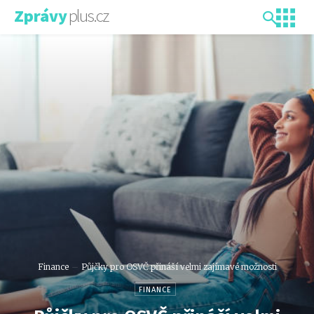
plus.cz
Zprávy
Finance
Půjčky pro OSVČ přináší velmi zajímavé možnosti
FINANCE