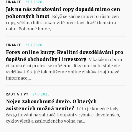
FINANCE
25.7.2026
Jak na nás zdražování ropy dopadá mimo cen
pohonných hmot
Když se začne mluvit o růstu cen
ropy, většina lidí si okamžitě představí dražší benzin a
naftu. Pohonné hmoty...
FINANCE
25.7.2026
Forex online kurzy: Kvalitní dovzdělávání pro
úspěšné obchodníky i investory
V každém oboru
či konkrétní profesi se můžeme díky internetu stále víc
vzdělávat. Stejně tak můžeme online získávat zajímavé
informace,...
RADY A TIPY
24.7.2026
Nejen zabouchnuté dveře. O kterých
asistencích možná nevíte?
Léto je konečně tady –
čas grilování na zahradě, koupání v rybníce, dovolených,
cyklovýletů a zaslouženého volna, na...