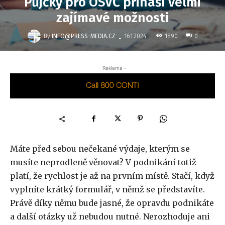
Půjčky pro OSVČ přináší velmi
zajímavé možnosti
-
By
INFO@PRESS-MEDIA.CZ
1890
16.1.2024
0
- Reklama -
Máte před sebou nečekané výdaje, kterým se
musíte neprodleně věnovat? V podnikání totiž
platí, že rychlost je až na prvním místě. Stačí, když
vyplníte krátký formulář, v němž se představíte.
Právě díky němu bude jasné, že opravdu podnikáte
a další otázky už nebudou nutné. Nerozhoduje ani