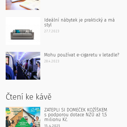
Ideální nábytek je praktický a má
styl
27.7.2023
Mohu používat e-cigaretu v letadle?
28.4.2023
Čtení ke kávě
ZATEPLI SI DOMEČEK KOŽÍŠKEM
s podporou dotace NZÚ až 1,5
milionu Kč.
15.4.2025