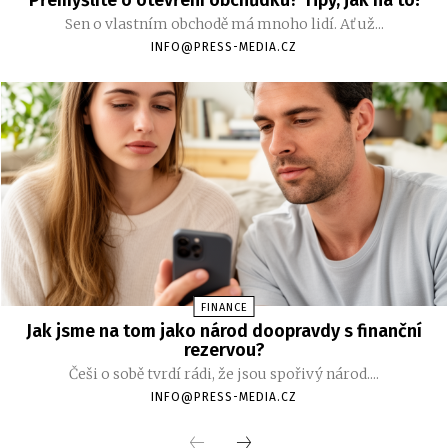
Přemýšlíte o otevření obchůdku? Tipy, jak na to!
Sen o vlastním obchodě má mnoho lidí. Ať už...
INFO@PRESS-MEDIA.CZ
FINANCE
Jak jsme na tom jako národ doopravdy s finanční
rezervou?
Češi o sobě tvrdí rádi, že jsou spořivý národ....
INFO@PRESS-MEDIA.CZ