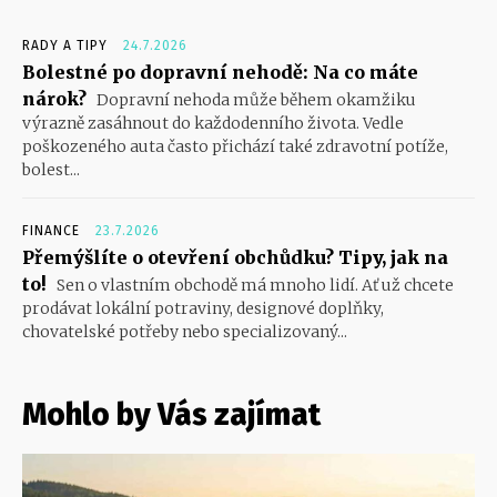
RADY A TIPY
24.7.2026
Bolestné po dopravní nehodě: Na co máte
nárok?
Dopravní nehoda může během okamžiku
výrazně zasáhnout do každodenního života. Vedle
poškozeného auta často přichází také zdravotní potíže,
bolest...
FINANCE
23.7.2026
Přemýšlíte o otevření obchůdku? Tipy, jak na
to!
Sen o vlastním obchodě má mnoho lidí. Ať už chcete
prodávat lokální potraviny, designové doplňky,
chovatelské potřeby nebo specializovaný...
Mohlo by Vás zajímat