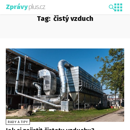
plus.cz
Zprávy
Tag:
čistý vzduch
RADY A TIPY