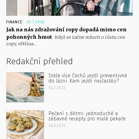
FINANCE
25.7.2026
Jak na nás zdražování ropy dopadá mimo cen
pohonných hmot
Když se začne mluvit o růstu cen
ropy, většina...
Redakční přehled
Stále více Čechů jezdí preventivně
do lázní. Kam jezdí nejčastěji?
14.2.2023
Pečení s dětmi: jednoduché a
zábavné recepty pro malé pekaře
26.8.2025