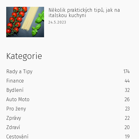
Několik praktických tipů, jak na
italskou kuchyni
24.5.2023
Kategorie
Rady a Tipy
174
Finance
44
Bydlení
32
Auto Moto
26
Pro ženy
23
Zprávy
22
Zdraví
20
Cestování
19