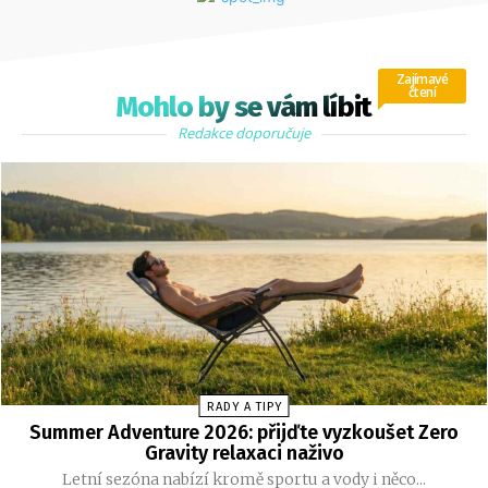
Zajímavé
čtení
Mohlo by se vám líbit
Redakce doporučuje
RADY A TIPY
Summer Adventure 2026: přijďte vyzkoušet Zero
Gravity relaxaci naživo
Letní sezóna nabízí kromě sportu a vody i něco...