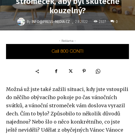
stromeček, aby byl skutečně
kouzelný?
-
By
INFO@PRESS-MEDIA.CZ
2327
2.8.2022
0
- Reklama -
Možná už jste také zažili situaci, kdy jste vstoupili
do něčího obývacího pokoje po čas vánočních
svátků, a vánoční stromeček vám doslova vyrazil
dech. Čím to bylo? Způsobilo to několik důvodů
najednou? Nebo šlo o něco konkrétního, co jste
ještě neviděli? Udělat z obyčejných Vánoc Vánoce