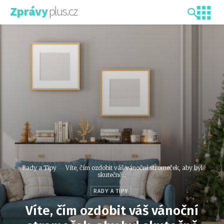
plus.cz
Zprávy
Rady a Tipy
Víte, čím ozdobit váš vánoční stromeček, aby byl
skutečně...
RADY A TIPY
Víte, čím ozdobit váš vánoční