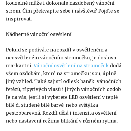
kouzelné může i dokonale nazdobený vánoční
strom. Čím překvapíte sebe i návštěvu? Pojďte se
inspirovat.
Nádherné vánoční osvětlení
Pokud se podíváte na rozdíl v osvětleném a
neosvětleném vánočním stromečku, je doslova
markantní.
Vánoční osvětlení na stromeček
dodá
všem ozdobám, které na stromečku jsou, úplně
jiný vzhled. Také zajistí odlesk baněk, vánočních
řetězů, třpytivých vlasů i jiných vánočních ozdob.
Je na vás, jestli si vyberete LED osvětlení v teplé
bílé či studené bílé barvě, nebo světýlka
pestrobarevná. Rozdíl dělá i intenzita osvětlení
nebo nastavení režimu blikání v různém rytmu.