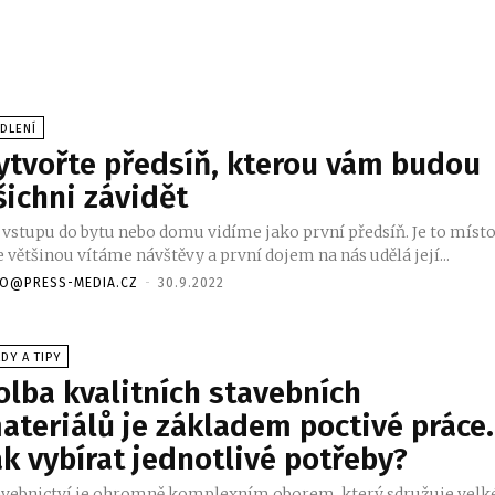
DLENÍ
ytvořte předsíň, kterou vám budou
šichni závidět
i vstupu do bytu nebo domu vidíme jako první předsíň. Je to místo
 většinou vítáme návštěvy a první dojem na nás udělá její...
FO@PRESS-MEDIA.CZ
-
30.9.2022
DY A TIPY
olba kvalitních stavebních
ateriálů je základem poctivé práce.
ak vybírat jednotlivé potřeby?
avebnictví je ohromně komplexním oborem, který sdružuje velk