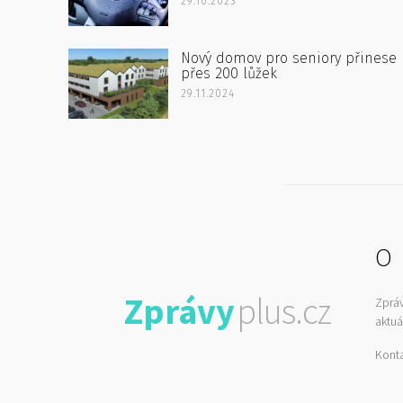
29.10.2023
Nový domov pro seniory přinese
přes 200 lůžek
29.11.2024
O 
Zprávy
plus.cz
Zprá
aktuá
Kont