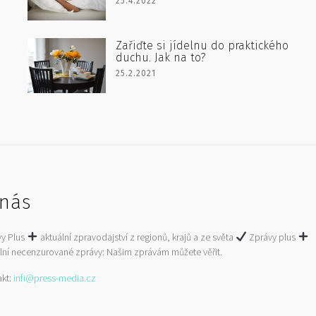
25.4.2022
Zařiďte si jídelnu do praktického
duchu. Jak na to?
25.2.2021
nás
vy Plus
aktuální zpravodajství z regionů, krajů a ze světa
Zprávy plus
lní necenzurované zprávy: Našim zprávám můžete věřit.
akt:
infi@press-media.cz