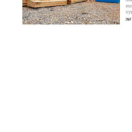
mn
vy
IN