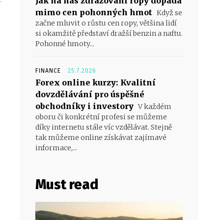
Jak na nás zdražování ropy dopadá
mimo cen pohonných hmot
Když se
začne mluvit o růstu cen ropy, většina lidí
si okamžitě představí dražší benzin a naftu.
Pohonné hmoty...
FINANCE
25.7.2026
Forex online kurzy: Kvalitní
dovzdělávání pro úspěšné
obchodníky i investory
V každém
oboru či konkrétní profesi se můžeme
díky internetu stále víc vzdělávat. Stejně
tak můžeme online získávat zajímavé
informace,...
Must read