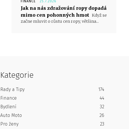
FINANCE
25.7.2026
Jak na nás zdražování ropy dopadá
mimo cen pohonných hmot
Když se
začne mluvit o růstu cen ropy, většina...
Kategorie
Rady a Tipy
174
Finance
44
Bydlení
32
Auto Moto
26
Pro ženy
23