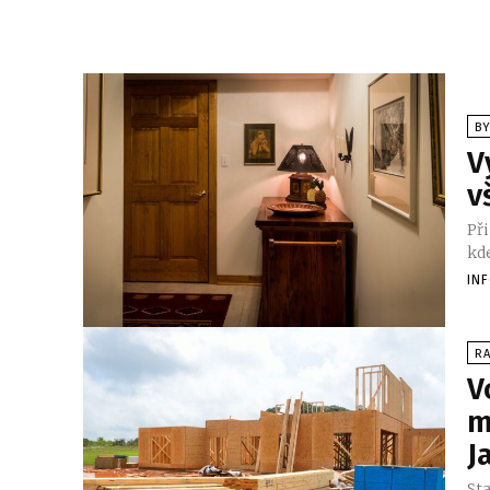
BY
V
v
Př
kde
IN
RA
V
m
J
St