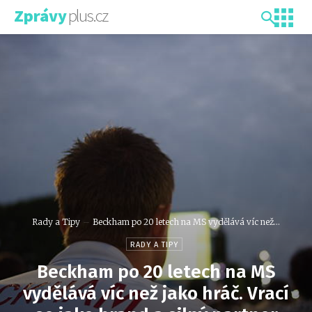
plus.cz
Zprávy
Rady a Tipy
Beckham po 20 letech na MS vydělává víc než...
RADY A TIPY
Beckham po 20 letech na MS
vydělává víc než jako hráč. Vrací