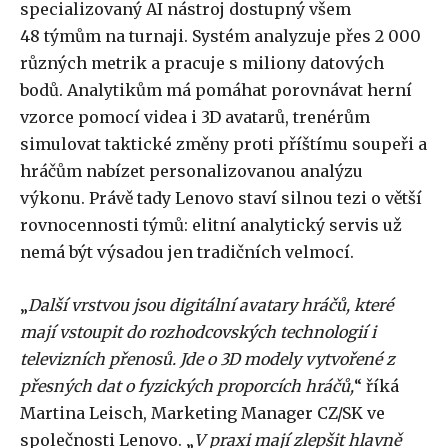
specializovaný AI nástroj dostupný všem
48 týmům na turnaji. Systém analyzuje přes 2 000
různých metrik a pracuje s miliony datových
bodů. Analytikům má pomáhat porovnávat herní
vzorce pomocí videa i 3D avatarů, trenérům
simulovat taktické změny proti příštímu soupeři a
hráčům nabízet personalizovanou analýzu
výkonu. Právě tady Lenovo staví silnou tezi o větší
rovnocennosti týmů: elitní analytický servis už
nemá být výsadou jen tradičních velmocí.
„
Další vrstvou jsou digitální avatary hráčů, které
mají vstoupit do rozhodcovských technologií i
televizních přenosů. Jde o 3D modely vytvořené z
přesných dat o fyzických proporcích hráčů,
“ říká
Martina Leisch, Marketing Manager CZ/SK ve
společnosti Lenovo. „
V praxi mají zlepšit hlavně