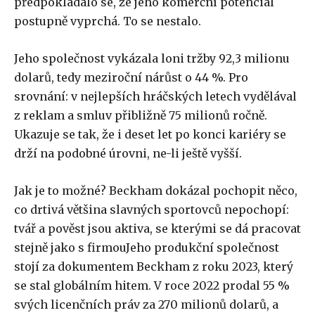
předpokládalo se, že jeho komerční potenciál
postupně vyprchá. To se nestalo.
Jeho společnost vykázala loni tržby 92,3 milionu
dolarů, tedy meziroční nárůst o 44 %. Pro
srovnání: v nejlepších hráčských letech vydělával
z reklam a smluv přibližně 75 milionů ročně.
Ukazuje se tak, že i deset let po konci kariéry se
drží na podobné úrovni, ne-li ještě vyšší.
Jak je to možné? Beckham dokázal pochopit něco,
co drtivá většina slavných sportovců nepochopí:
tvář a pověst jsou aktiva, se kterými se dá pracovat
stejně jako s firmouJeho produkční společnost
stojí za dokumentem Beckham z roku 2023, který
se stal globálním hitem. V roce 2022 prodal 55 %
svých licenčních práv za 270 milionů dolarů, a