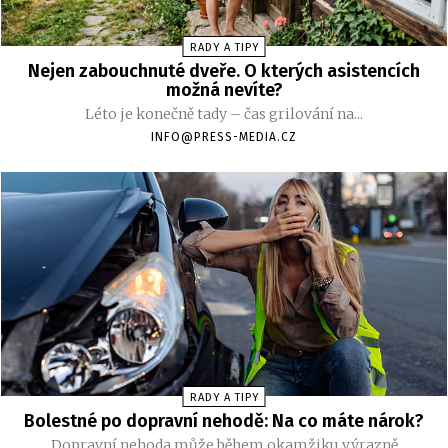
RADY A TIPY
Nejen zabouchnuté dveře. O kterých asistencích
možná nevíte?
Léto je konečně tady – čas grilování na...
INFO@PRESS-MEDIA.CZ
RADY A TIPY
Bolestné po dopravní nehodě: Na co máte nárok?
Dopravní nehoda může během okamžiku výrazně