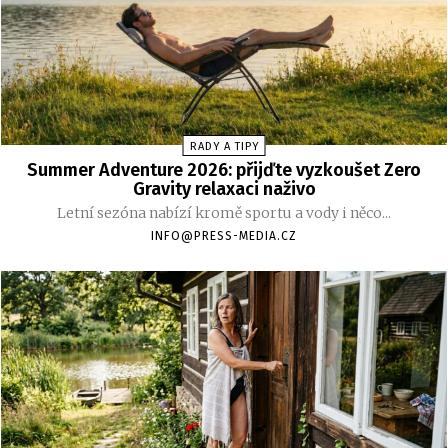
RADY A TIPY
Summer Adventure 2026: přijďte vyzkoušet Zero
Gravity relaxaci naživo
Letní sezóna nabízí kromě sportu a vody i něco...
INFO@PRESS-MEDIA.CZ