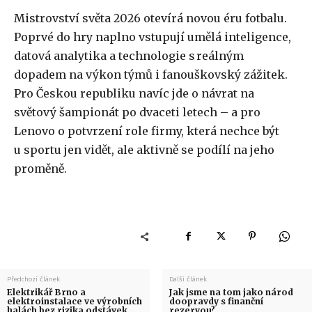
Mistrovství světa 2026 otevírá novou éru fotbalu.
Poprvé do hry naplno vstupují umělá inteligence,
datová analytika a technologie s reálným
dopadem na výkon týmů i fanouškovský zážitek.
Pro Českou republiku navíc jde o návrat na
světový šampionát po dvaceti letech – a pro
Lenovo o potvrzení role firmy, která nechce být
u sportu jen vidět, ale aktivně se podílí na jeho
proměně.
Předchozí článek
Další článek
Elektrikář Brno a
Jak jsme na tom jako národ
elektroinstalace ve výrobních
doopravdy s finanční
halách bez rizika odstávek
rezervou?