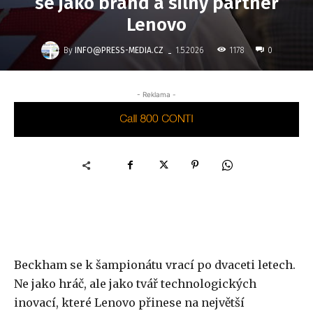
se jako brand a silný partner
Lenovo
-
By
INFO@PRESS-MEDIA.CZ
1178
1.5.2026
0
- Reklama -
Beckham se k šampionátu vrací po dvaceti letech.
Ne jako hráč, ale jako tvář technologických
inovací, které Lenovo přinese na největší