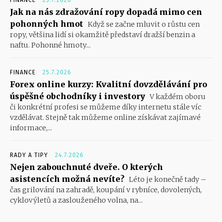
FINANCE
25.7.2026
Jak na nás zdražování ropy dopadá mimo cen
pohonných hmot
Když se začne mluvit o růstu cen
ropy, většina lidí si okamžitě představí dražší benzin a
naftu. Pohonné hmoty...
FINANCE
25.7.2026
Forex online kurzy: Kvalitní dovzdělávání pro
úspěšné obchodníky i investory
V každém oboru
či konkrétní profesi se můžeme díky internetu stále víc
vzdělávat. Stejně tak můžeme online získávat zajímavé
informace,...
RADY A TIPY
24.7.2026
Nejen zabouchnuté dveře. O kterých
asistencích možná nevíte?
Léto je konečně tady –
čas grilování na zahradě, koupání v rybníce, dovolených,
cyklovýletů a zaslouženého volna, na...