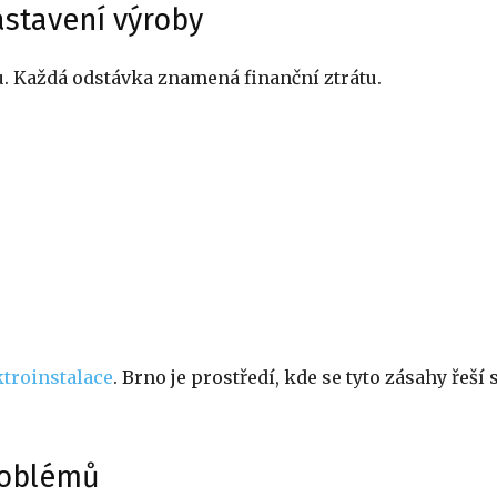
astavení výroby
u. Každá odstávka znamená finanční ztrátu.
ktroinstalace
. Brno je prostředí, kde se tyto zásahy řeší 
problémů