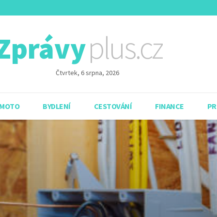
plus.cz
Zprávy
Čtvrtek, 6 srpna, 2026
 MOTO
BYDLENÍ
CESTOVÁNÍ
FINANCE
PR