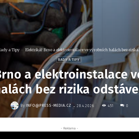
ady a Tipy
Elektrikář Brno a elektroinstalace ve výrobních halách bez rizika.
RADY A TIPY
Brno a elektroinstalace 
alách bez rizika odstáv
-
By
INFO@PRESS-MEDIA.CZ
451
28.4.2026
0
- Reklama -