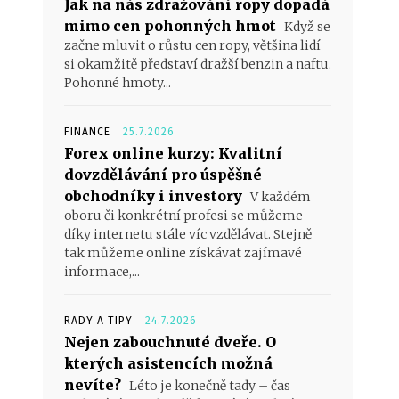
Jak na nás zdražování ropy dopadá
mimo cen pohonných hmot
Když se
začne mluvit o růstu cen ropy, většina lidí
si okamžitě představí dražší benzin a naftu.
Pohonné hmoty...
FINANCE
25.7.2026
Forex online kurzy: Kvalitní
dovzdělávání pro úspěšné
obchodníky i investory
V každém
oboru či konkrétní profesi se můžeme
díky internetu stále víc vzdělávat. Stejně
tak můžeme online získávat zajímavé
informace,...
RADY A TIPY
24.7.2026
Nejen zabouchnuté dveře. O
kterých asistencích možná
nevíte?
Léto je konečně tady – čas