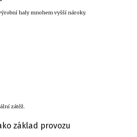
 výrobní haly mnohem vyšší nároky.
lní zátěž.
ako základ provozu