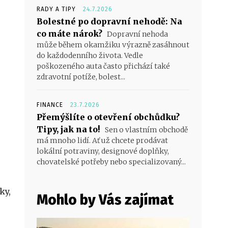
RADY A TIPY
24.7.2026
Bolestné po dopravní nehodě: Na
co máte nárok?
Dopravní nehoda
může během okamžiku výrazně zasáhnout
do každodenního života. Vedle
poškozeného auta často přichází také
zdravotní potíže, bolest...
FINANCE
23.7.2026
Přemýšlíte o otevření obchůdku?
Tipy, jak na to!
Sen o vlastním obchodě
má mnoho lidí. Ať už chcete prodávat
lokální potraviny, designové doplňky,
chovatelské potřeby nebo specializovaný...
ky,
Mohlo by Vás zajímat