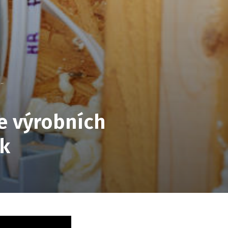
..
ve výrobních
ek