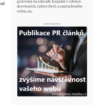
grilování na zahradě, koupání v rybníce,
žně
dovolených, cyklovýletů a zaslouženého
volna, na...
- Advertisement -