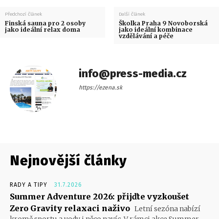
Předchozí článek
Další článek
Finská sauna pro 2 osoby
Školka Praha 9 Novoborská
jako ideální relax doma
jako ideální kombinace
vzdělávání a péče
info@press-media.cz
https://ezena.sk
Nejnovější články
RADY A TIPY
31.7.2026
Summer Adventure 2026: přijďte vyzkoušet
Zero Gravity relaxaci naživo
Letní sezóna nabízí