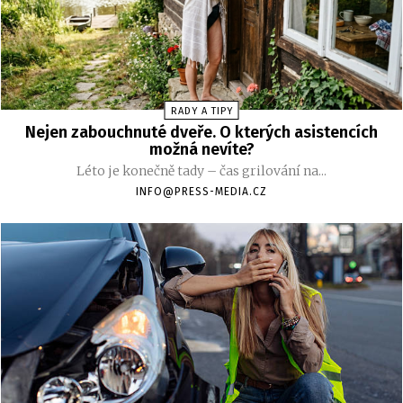
RADY A TIPY
Nejen zabouchnuté dveře. O kterých asistencích
možná nevíte?
Léto je konečně tady – čas grilování na...
INFO@PRESS-MEDIA.CZ