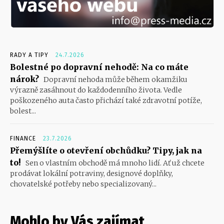
RADY A TIPY
24.7.2026
Bolestné po dopravní nehodě: Na co máte
nárok?
Dopravní nehoda může během okamžiku
výrazně zasáhnout do každodenního života. Vedle
poškozeného auta často přichází také zdravotní potíže,
bolest...
FINANCE
23.7.2026
Přemýšlíte o otevření obchůdku? Tipy, jak na
to!
Sen o vlastním obchodě má mnoho lidí. Ať už chcete
prodávat lokální potraviny, designové doplňky,
chovatelské potřeby nebo specializovaný...
Mohlo by Vás zajímat