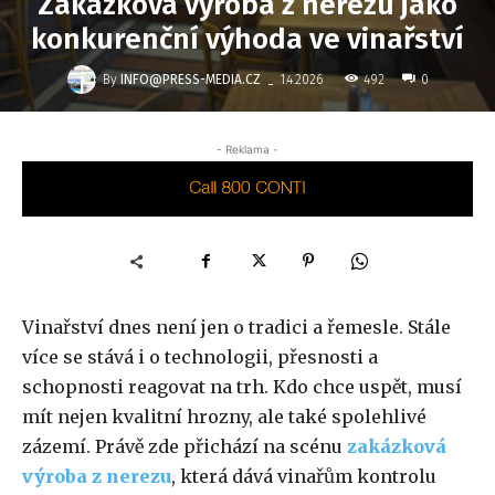
Zakázková výroba z nerezu jako
konkurenční výhoda ve vinařství
-
By
INFO@PRESS-MEDIA.CZ
492
1.4.2026
0
- Reklama -
Vinařství dnes není jen o tradici a řemesle. Stále
více se stává i o technologii, přesnosti a
schopnosti reagovat na trh. Kdo chce uspět, musí
mít nejen kvalitní hrozny, ale také spolehlivé
zázemí. Právě zde přichází na scénu
zakázková
výroba z nerezu
, která dává vinařům kontrolu