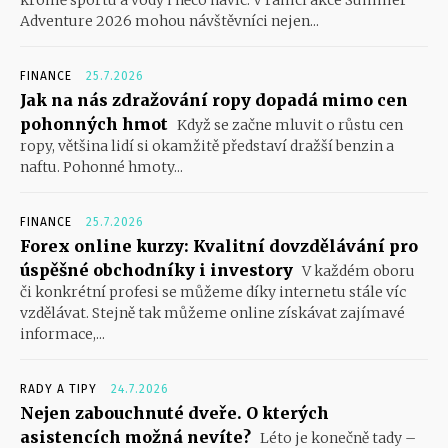
kromě sportu a vody i něco navíc. V rámci akce Summer
Adventure 2026 mohou návštěvníci nejen...
FINANCE
25.7.2026
Jak na nás zdražování ropy dopadá mimo cen
pohonných hmot
Když se začne mluvit o růstu cen
ropy, většina lidí si okamžitě představí dražší benzin a
naftu. Pohonné hmoty...
FINANCE
25.7.2026
Forex online kurzy: Kvalitní dovzdělávání pro
úspěšné obchodníky i investory
V každém oboru
či konkrétní profesi se můžeme díky internetu stále víc
vzdělávat. Stejně tak můžeme online získávat zajímavé
informace,...
RADY A TIPY
24.7.2026
Nejen zabouchnuté dveře. O kterých
asistencích možná nevíte?
Léto je konečně tady –