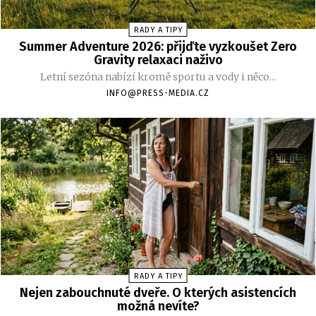
RADY A TIPY
Summer Adventure 2026: přijďte vyzkoušet Zero
Gravity relaxaci naživo
Letní sezóna nabízí kromě sportu a vody i něco...
INFO@PRESS-MEDIA.CZ
RADY A TIPY
Nejen zabouchnuté dveře. O kterých asistencích
možná nevíte?