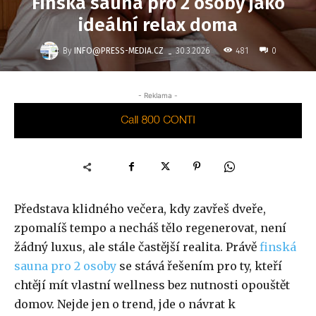
Finská sauna pro 2 osoby jako
ideální relax doma
-
By
INFO@PRESS-MEDIA.CZ
481
30.3.2026
0
- Reklama -
Představa klidného večera, kdy zavřeš dveře,
zpomalíš tempo a necháš tělo regenerovat, není
žádný luxus, ale stále častější realita. Právě
finská
sauna pro 2 osoby
se stává řešením pro ty, kteří
chtějí mít vlastní wellness bez nutnosti opouštět
domov. Nejde jen o trend, jde o návrat k