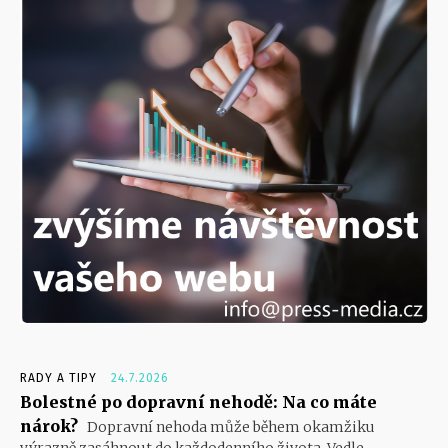
RADY A TIPY
24.7.2026
Bolestné po dopravní nehodě: Na co máte
nárok?
Dopravní nehoda může během okamžiku
výrazně zasáhnout do každodenního života. Vedle