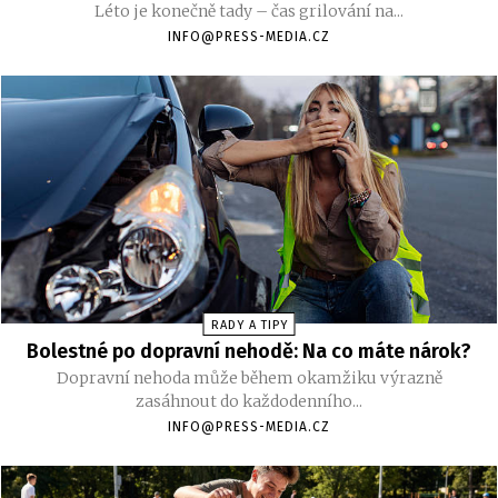
Léto je konečně tady – čas grilování na...
INFO@PRESS-MEDIA.CZ
RADY A TIPY
Bolestné po dopravní nehodě: Na co máte nárok?
Dopravní nehoda může během okamžiku výrazně
zasáhnout do každodenního...
INFO@PRESS-MEDIA.CZ