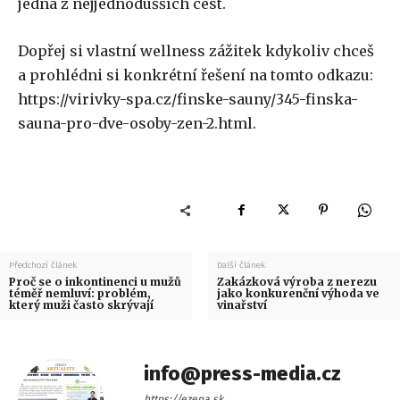
jedna z nejjednodušších cest.
Dopřej si vlastní wellness zážitek kdykoliv chceš
a prohlédni si konkrétní řešení na tomto odkazu:
https://virivky-spa.cz/finske-sauny/345-finska-
sauna-pro-dve-osoby-zen-2.html.
Předchozí článek
Další článek
Proč se o inkontinenci u mužů
Zakázková výroba z nerezu
téměř nemluví: problém,
jako konkurenční výhoda ve
který muži často skrývají
vinařství
info@press-media.cz
https://ezena.sk