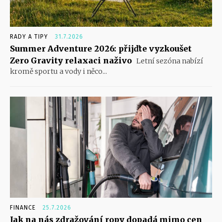
RADY A TIPY
31.7.2026
Summer Adventure 2026: přijďte vyzkoušet
Zero Gravity relaxaci naživo
Letní sezóna nabízí
kromě sportu a vody i něco...
FINANCE
25.7.2026
Jak na nás zdražování ropy dopadá mimo cen