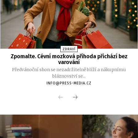
ZDRAVÍ
Zpomalte. Cévní mozková příhoda přichází bez
varování
Předvánoční shon se nezadržitelně blíží a nákupnímu
bláznovství se...
INFO@PRESS-MEDIA.CZ