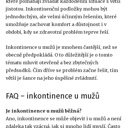
které pomáhají zvládat každodenní situace s větší
jistotou. Inkontinenční podložky mohou být
jednoduchým, ale velmi účinným řešením, které
umožňuje zachovat komfort a důstojnost i v
období, kdy se zdravotní problém teprve řeší.
Inkontinence u mužů je mnohem častější, než se
obecně předpokládá. O to důležitější je o tomto
tématu mluvit otevřeně a bez zbytečných
předsudků. Čím dříve se problém začne řešit, tím
větší je šance na jeho úspěšné zvládnutí.
FAQ – inkontinence u mužů
Je inkontinence u mužů běžná?
Ano, inkontinence se může objevit i u mužů a není
zdaleka tak vzácná, jak si mnoho lidí myslí. Často