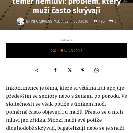
téměř nemluví: problém, který
muži často skrývají
-
By
INFO@PRESS-MEDIA.CZ
495
30.3.2026
0
- Reklama -
Inkontinence je téma, které si většina lidí spojuje
především se seniory nebo s ženami po porodu. Ve
skutečnosti se však potíže s únikem moči
poměrně často objevují i u mužů. Přesto se o nich
mluví jen zřídka. Mnozí muži své potíže
dlouhodobě skrývají, bagatelizují nebo se je snaží