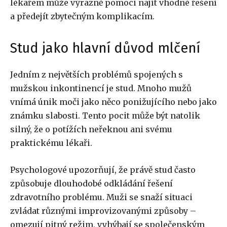
lékařem může výrazně pomoci najít vhodné řešení
a předejít zbytečným komplikacím.
Stud jako hlavní důvod mlčení
Jedním z největších problémů spojených s
mužskou inkontinencí je stud. Mnoho mužů
vnímá únik moči jako něco ponižujícího nebo jako
známku slabosti. Tento pocit může být natolik
silný, že o potížích neřeknou ani svému
praktickému lékaři.
Psychologové upozorňují, že právě stud často
způsobuje dlouhodobé odkládání řešení
zdravotního problému. Muži se snaží situaci
zvládat různými improvizovanými způsoby –
omezují pitný režim, vyhýbají se společenským