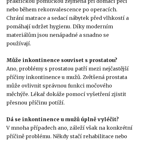
praktickou pomůckou zejména při domácí péči
nebo během rekonvalescence po operacích.
Chrání matrace a sedací nábytek před vlhkostí a
pomáhají udržet hygienu. Díky moderním
materiálům jsou nenápadné a snadno se
používají.
Může inkontinence souviset s prostatou?
Ano, problémy s prostatou patří mezi nejčastější
příčiny inkontinence u mužů. Zvětšená prostata
může ovlivnit správnou funkci močového
měchýře. Lékař dokáže pomocí vyšetření zjistit
přesnou příčinu potíží.
Dá se inkontinence u mužů úplně vyléčit?
V mnoha případech ano, záleží však na konkrétní
příčině problému. Někdy stačí rehabilitace nebo