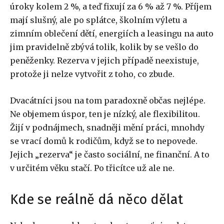
úroky kolem 2 %, a teď fixují za 6 % až 7 %. Příjem
mají slušný, ale po splátce, školním výletu a
zimním oblečení dětí, energiích a leasingu na auto
jim pravidelně zbývá tolik, kolik by se vešlo do
peněženky. Rezerva v jejich případě neexistuje,
protože ji nelze vytvořit z toho, co zbude.
Dvacátníci jsou na tom paradoxně občas nejlépe.
Ne objemem úspor, ten je nízký, ale flexibilitou.
Žijí v podnájmech, snadněji mění práci, mnohdy
se vrací domů k rodičům, když se to nepovede.
Jejich „rezerva“ je často sociální, ne finanční. A to
v určitém věku stačí. Po třicítce už ale ne.
Kde se reálně dá něco dělat