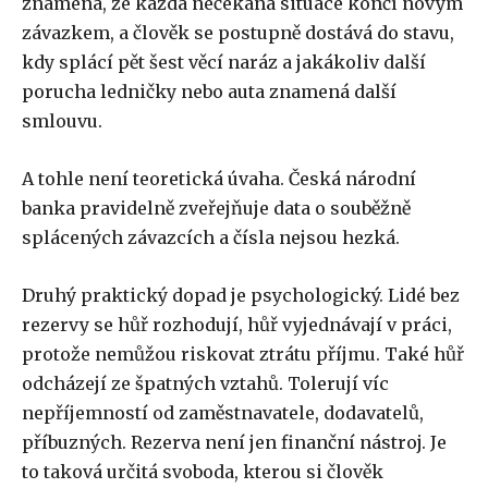
znamená, že každá nečekaná situace končí novým
závazkem, a člověk se postupně dostává do stavu,
kdy splácí pět šest věcí naráz a jakákoliv další
porucha ledničky nebo auta znamená další
smlouvu.
A tohle není teoretická úvaha. Česká národní
banka pravidelně zveřejňuje data o souběžně
splácených závazcích a čísla nejsou hezká.
Druhý praktický dopad je psychologický. Lidé bez
rezervy se hůř rozhodují, hůř vyjednávají v práci,
protože nemůžou riskovat ztrátu příjmu. Také hůř
odcházejí ze špatných vztahů. Tolerují víc
nepříjemností od zaměstnavatele, dodavatelů,
příbuzných. Rezerva není jen finanční nástroj. Je
to taková určitá svoboda, kterou si člověk