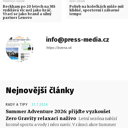
Předchozí článek
Další článek
Beckham po 20 letech na MS
Pohyb na kolečkách může mít
vydělává víc než jako hráč.
klidné, sportovní i zábavné
Vrací se jako brand a silný
tempo
partner Lenovo
info@press-media.cz
https://ezena.sk
Nejnovější články
RADY A TIPY
31.7.2026
Summer Adventure 2026: přijďte vyzkoušet
Zero Gravity relaxaci naživo
Letní sezóna nabízí
kromě sportu a vody i něco navíc. V rámci akce Summer