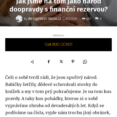
Jak jsme na tom jako národ
doopravdy s finanční rezervou?
-
By
INFO@PRESS-MEDIA.CZ
487
8.5.2026
0
- Reklama -
Češi o sobě tvrdí rádi, že jsou spořivý národ.
Babičky šetřily, dědové schovávali stovky do
knížek a my v tom prý pokračujeme. Je na tom kus
pravdy. A taky kus pohádky, kterou si o sobě
vyprávíme zhruba od devadesátých let. Když se
podíváme na čísla, vyjde nám trochu jiný obrázek,