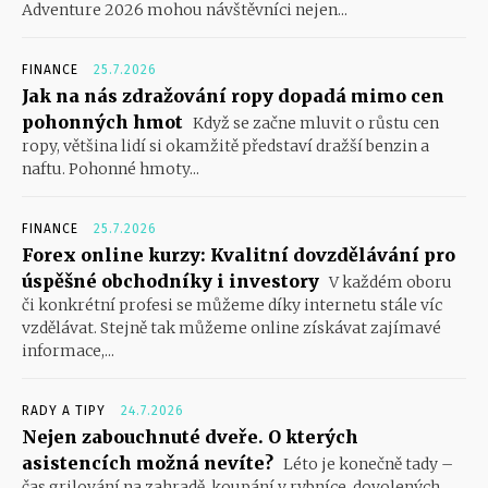
Adventure 2026 mohou návštěvníci nejen...
FINANCE
25.7.2026
Jak na nás zdražování ropy dopadá mimo cen
pohonných hmot
Když se začne mluvit o růstu cen
ropy, většina lidí si okamžitě představí dražší benzin a
naftu. Pohonné hmoty...
FINANCE
25.7.2026
Forex online kurzy: Kvalitní dovzdělávání pro
úspěšné obchodníky i investory
V každém oboru
či konkrétní profesi se můžeme díky internetu stále víc
vzdělávat. Stejně tak můžeme online získávat zajímavé
informace,...
RADY A TIPY
24.7.2026
Nejen zabouchnuté dveře. O kterých
asistencích možná nevíte?
Léto je konečně tady –
čas grilování na zahradě, koupání v rybníce, dovolených,