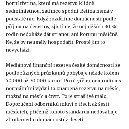
horní třetina, která má rezervu klidně
sedmimístnou, zatímco spodní třetina nemá v
podstatě nic. Když rozdělíme domácnosti podle
příjmu na desetiny, zjistíme, že nejnižších 30 %t
rodin nedokáže dát stranou ani korunu měsíčně.
Ne, že by neuměly hospodařit. Prostě jim to
nevychází.
Mediánová finanční rezerva české domácnosti se
podle různých průzkumů pohybuje někde kolem
50 000 až 70 000 korun. Pro čtyřčlennou rodinu s
normálními výdaji to znamená rezervu na měsíc,
možná na měsíc a čtvrt. To je strašlivě málo.
Doporučení odborníků mluví o třech až šesti
měsících, přičemž tohoto standardu nedosahuje
zhruba sedm domácností z deseti.