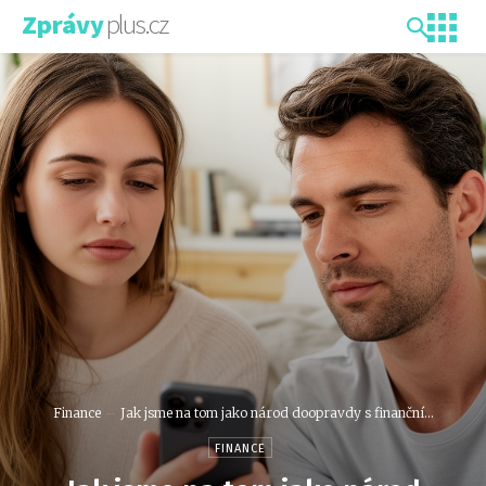
plus.cz
Zprávy
Finance
Jak jsme na tom jako národ doopravdy s finanční...
FINANCE