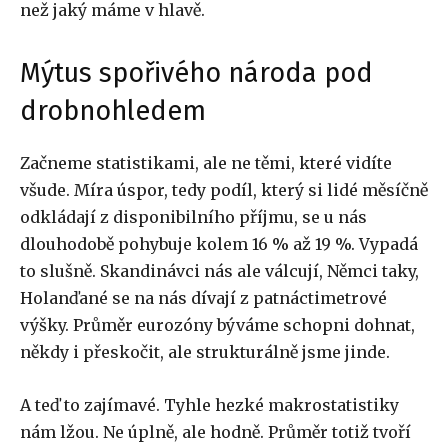
než jaký máme v hlavě.
Mýtus spořivého národa pod
drobnohledem
Začneme statistikami, ale ne těmi, které vidíte
všude. Míra úspor, tedy podíl, který si lidé měsíčně
odkládají z disponibilního příjmu, se u nás
dlouhodobě pohybuje kolem 16 % až 19 %. Vypadá
to slušně. Skandinávci nás ale válcují, Němci taky,
Holanďané se na nás dívají z patnáctimetrové
výšky. Průměr eurozóny býváme schopni dohnat,
někdy i přeskočit, ale strukturálně jsme jinde.
A teď to zajímavé. Tyhle hezké makrostatistiky
nám lžou. Ne úplně, ale hodně. Průměr totiž tvoří