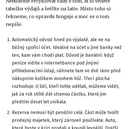
Nebudeme recyklovat rady o tom, ať si vedete
tabulku výdajů a šetříte na latte. Místo toho si
řekneme, co opravdu funguje a moc se o tom
nepíše.
Automatický odvod hned po výplatě, ale ne na
běžný spořicí účet. Ideálně na účet u jiné banky než
ten, kam vám chodí plat. Důvod je banální: když
peníze vidíte v internetbance pod jinými
přihlašovacími údaji, sáhnete tam ve dvě ráno před
nákupním košíkem mnohem hůř. Třecí plocha
rozhoduje. U lidí, kteří tohle udělali, můžeme vidět,
jak za rok stihli dát stranou částku, která jim
předtím deset let unikala.
Rezerva nemusí být peněžní celá. Část může tvořit
prodejný majetek, který zároveň používáte. Auto,
které byste v krizi prodali a koupili levnější. Dražší