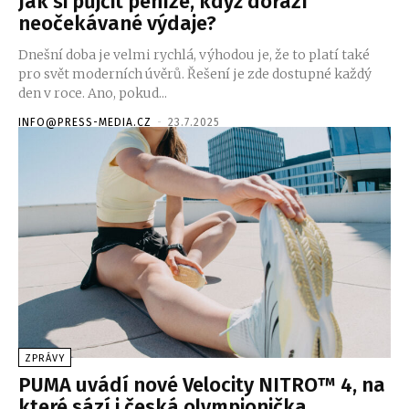
Jak si půjčit peníze, když dorazí
neočekávané výdaje?
Dnešní doba je velmi rychlá, výhodou je, že to platí také
pro svět moderních úvěrů. Řešení je zde dostupné každý
den v roce. Ano, pokud...
INFO@PRESS-MEDIA.CZ
-
23.7.2025
ZPRÁVY
PUMA uvádí nové Velocity NITRO™ 4, na
které sází i česká olympionička