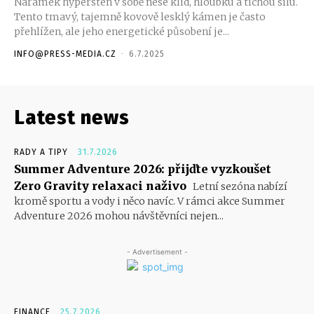
Náramek hypersten v sobě nese klid, hloubku a tichou sílu.
Tento tmavý, tajemně kovově lesklý kámen je často
přehlížen, ale jeho energetické působení je...
INFO@PRESS-MEDIA.CZ
-
6.7.2025
Latest news
RADY A TIPY
31.7.2026
Summer Adventure 2026: přijďte vyzkoušet
Zero Gravity relaxaci naživo
Letní sezóna nabízí
kromě sportu a vody i něco navíc. V rámci akce Summer
Adventure 2026 mohou návštěvníci nejen...
- Advertisement -
FINANCE
25.7.2026