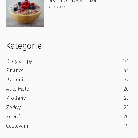
Jak na zdravější mlsání
31.3.2023
Kategorie
Rady a Tipy
174
Finance
44
Bydlení
32
Auto Moto
26
Pro ženy
23
Zprávy
22
Zdraví
20
Cestování
19