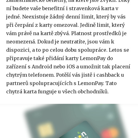
zaměstnanecké benefity, na které jste zvyklí. Díky
ní budete vaše benefitní i stravenková karta v
jedné. Neexistuje žádný denní limit, který by vás
při čerpání z karty omezoval. Jedině limit, který
vám právě na kartě zbývá. Platnost prostředků je
neomezená. Dokud je neutratíte, jsou vám k
dispozici, a to po celou dobu spolupráce. Letos se
připravuje také přidání karty LemonPay do
zařízení s Android nebo iOS a umožnit tak placení
chytrým telefonem. Potěší vás jistě i cashback u
partnerů spolupracujících s LemonPay. Tato
chytrá karta funguje u všech obchodníků.