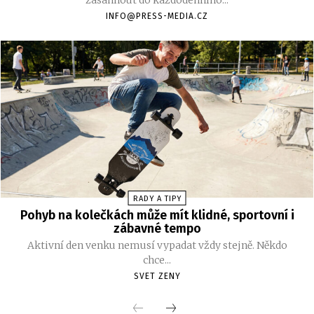
zasáhnout do každodenního...
INFO@PRESS-MEDIA.CZ
RADY A TIPY
Pohyb na kolečkách může mít klidné, sportovní i
zábavné tempo
Aktivní den venku nemusí vypadat vždy stejně. Někdo
chce...
SVET ZENY