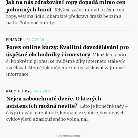
Jak na nás zdražování ropy dopadá mimo cen
pohonných hmot
Když se začne mluvit o růstu cen
ropy, většina lidí si okamžitě představí dražší benzin a
naftu. Pohonné hmoty...
FINANCE
25.7.2026
Forex online kurzy: Kvalitní dovzdělávání pro
úspěšné obchodníky i investory
V každém oboru
či konkrétní profesi se můžeme díky internetu stále víc
vzdělávat. Stejně tak můžeme online získávat zajímavé
informace,...
RADY A TIPY
24.7.2026
Nejen zabouchnuté dveře. O kterých
asistencích možná nevíte?
Léto je konečně tady –
čas grilování na zahradě, koupání v rybníce, dovolených,
cyklovýletů a zaslouženého volna, na...
- Advertisement -