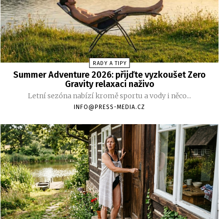
RADY A TIPY
Summer Adventure 2026: přijďte vyzkoušet Zero
Gravity relaxaci naživo
Letní sezóna nabízí kromě sportu a vody i něco...
INFO@PRESS-MEDIA.CZ