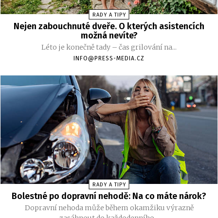
RADY A TIPY
Nejen zabouchnuté dveře. O kterých asistencích
možná nevíte?
Léto je konečně tady – čas grilování na...
INFO@PRESS-MEDIA.CZ
RADY A TIPY
Bolestné po dopravní nehodě: Na co máte nárok?
Dopravní nehoda může během okamžiku výrazně