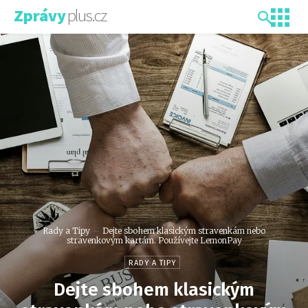
plus.cz
Zprávy
Rady a Tipy
Dejte sbohem klasickým stravenkám nebo
stravenkovým kartám. Používejte LemonPay
RADY A TIPY
Dejte sbohem klasickým