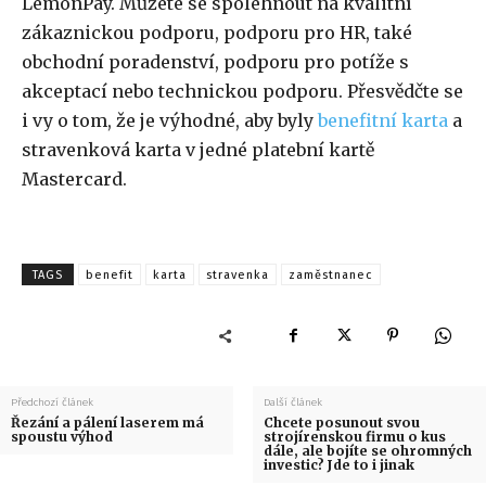
LemonPay. Můžete se spolehnout na kvalitní
zákaznickou podporu, podporu pro HR, také
obchodní poradenství, podporu pro potíže s
akceptací nebo technickou podporu. Přesvědčte se
i vy o tom, že je výhodné, aby byly
benefitní karta
a
stravenková karta v jedné platební kartě
Mastercard.
TAGS
benefit
karta
stravenka
zaměstnanec
Předchozí článek
Další článek
Řezání a pálení laserem má
Chcete posunout svou
spoustu výhod
strojírenskou firmu o kus
dále, ale bojíte se ohromných
investic? Jde to i jinak