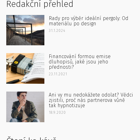
Redakční přehled
Rady pro výběr ideální pergoly: Od
materiálu po design
31.1.2024
Financování formou emise
dluhopisů, jaké jsou jeho
přednosti?
23.11.2021
Ani vy mu nedokážete odolat? Vědci
zjistili, proč nás partnerova vůně
tak hypnotizuje
18.9.2020