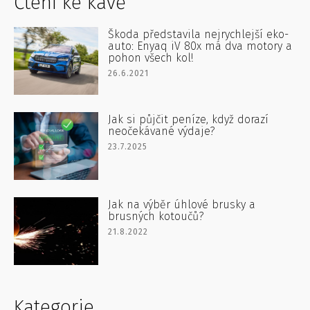
Čtení ke kávě
Škoda představila nejrychlejší eko-
auto: Enyaq iV 80x má dva motory a
pohon všech kol!
26.6.2021
Jak si půjčit peníze, když dorazí
neočekávané výdaje?
23.7.2025
Jak na výběr úhlové brusky a
brusných kotoučů?
21.8.2022
Kategorie