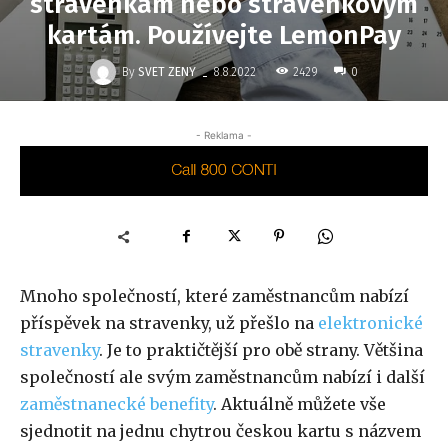
stravenkám nebo stravenkovým
kartám. Používejte LemonPay
-
By
SVET ZENY
2429
8.8.2022
0
- Reklama -
Mnoho společností, které zaměstnancům nabízí
příspěvek na stravenky, už přešlo na
elektronické
stravenky
. Je to praktičtější pro obě strany. Většina
společností ale svým zaměstnancům nabízí i další
zaměstnanecké benefity
. Aktuálně můžete vše
sjednotit na jednu chytrou českou kartu s názvem