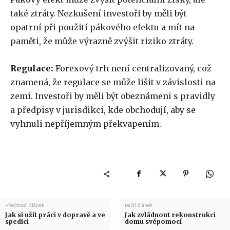
také ztráty. Nezkušení investoři by měli být
opatrní při použití pákového efektu a mít na
paměti, že může výrazně zvýšit riziko ztráty.
Regulace:
Forexový trh není centralizovaný, což
znamená, že regulace se může lišit v závislosti na
zemi. Investoři by měli být obeznámeni s pravidly
a předpisy v jurisdikci, kde obchodují, aby se
vyhnuli nepříjemným překvapením.
Předchozí článek
Další článek
Jak si užít práci v dopravě a ve
Jak zvládnout rekonstrukci
spedici
domu svépomocí