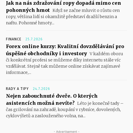
Jak na nás zdražování ropy dopadá mimo cen
pohonných hmot
Když se začne mluvit o růstu cen
ropy, většina lidí si okamžitě představí dražší benzin a
naftu. Pohonné hmoty...
FINANCE
25.7.2026
Forex online kurzy: Kvalitní dovzdělávání pro
úspěšné obchodníky i investory
V každém oboru
či konkrétní profesi se můžeme díky internetu stále víc
vzdělávat. Stejně tak můžeme online získávat zajímavé
informace,...
RADY A TIPY
24.7.2026
Nejen zabouchnuté dveře. O kterých
asistencích možná nevíte?
Léto je konečně tady –
čas grilování na zahradě, koupání v rybníce, dovolených,
cyklovýletů a zaslouženého volna, na...
- Advertisement -