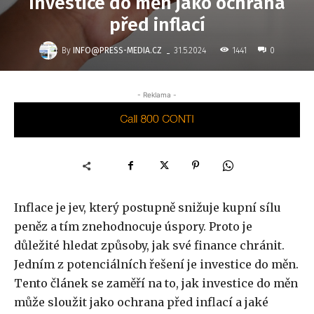
Investice do měn jako ochrana
před inflací
-
By
INFO@PRESS-MEDIA.CZ
1441
31.5.2024
0
- Reklama -
Inflace je jev, který postupně snižuje kupní sílu
peněz a tím znehodnocuje úspory. Proto je
důležité hledat způsoby, jak své finance chránit.
Jedním z potenciálních řešení je investice do měn.
Tento článek se zaměří na to, jak investice do měn
může sloužit jako ochrana před inflací a jaké