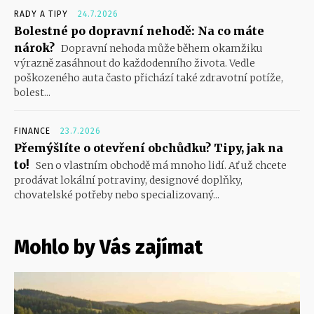
RADY A TIPY
24.7.2026
Bolestné po dopravní nehodě: Na co máte
nárok?
Dopravní nehoda může během okamžiku
výrazně zasáhnout do každodenního života. Vedle
poškozeného auta často přichází také zdravotní potíže,
bolest...
FINANCE
23.7.2026
Přemýšlíte o otevření obchůdku? Tipy, jak na
to!
Sen o vlastním obchodě má mnoho lidí. Ať už chcete
prodávat lokální potraviny, designové doplňky,
chovatelské potřeby nebo specializovaný...
Mohlo by Vás zajímat