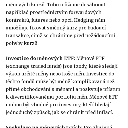
měnových kurzů. Toho můžeme dosáhnout
například prostřednictvím forwardových
kontraktů, futures nebo opcí. Hedging nám
umožňuje fixovat směnný kurz pro budoucí
transakce, čímž se chráníme před nežádoucími
pohyby kurzů.
Investice do měnových ETF:
Měnové ETF
(exchange-traded funds) jsou fondy, které sledují
výkon určité měny nebo koše měn. Investice do
těchto fondů může být méně komplikovaná než
přímé obchodování s měnami a poskytuje přístup
k diverzifikovanému portfoliu měn. Měnové ETF
mohou být vhodné pro investory, kteří hledají
jednoduchý způsob, jak se chránit před inflací.
Spekulace na měnových trzích:
Pro zkušené