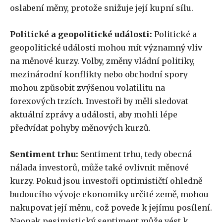
oslabení měny, protože snižuje její kupní sílu.
Politické a geopolitické události:
Politické a
geopolitické události mohou mít významný vliv
na měnové kurzy. Volby, změny vládní politiky,
mezinárodní konflikty nebo obchodní spory
mohou způsobit zvýšenou volatilitu na
forexových trzích. Investoři by měli sledovat
aktuální zprávy a události, aby mohli lépe
předvídat pohyby měnových kurzů.
Sentiment trhu:
Sentiment trhu, tedy obecná
nálada investorů, může také ovlivnit měnové
kurzy. Pokud jsou investoři optimističtí ohledně
budoucího vývoje ekonomiky určité země, mohou
nakupovat její měnu, což povede k jejímu posílení.
Naopak pesimistický sentiment může vést k