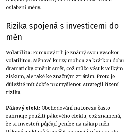
oslabení měny.
Rizika spojená s investicemi do
měn
Volatilita:
Forexový trh je známý svou vysokou
volatilitou. Měnové kurzy mohou za krátkou dobu
dramaticky změnit směr, což může vést k velkým
ziskům, ale také ke značným ztrátám. Proto je
důležité mít dobře promyšlenou strategii řízení
rizika.
Pákový efekt:
Obchodování na forexu často
zahrnuje použití pákového efektu, což znamená,
že si investoři půjčují peníze na nákup měn.
Pákový efekt může zvýšit potenciální zisky, ale