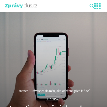
plus.cz
Zprávy
Finance
Investice do měn jako ochrana před inflací
FINANCE