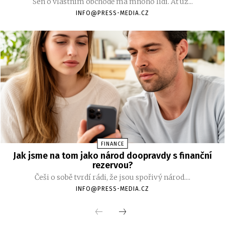
Sen o vlastním obchodě má mnoho lidí. Ať už...
INFO@PRESS-MEDIA.CZ
FINANCE
Jak jsme na tom jako národ doopravdy s finanční
rezervou?
Češi o sobě tvrdí rádi, že jsou spořivý národ....
INFO@PRESS-MEDIA.CZ