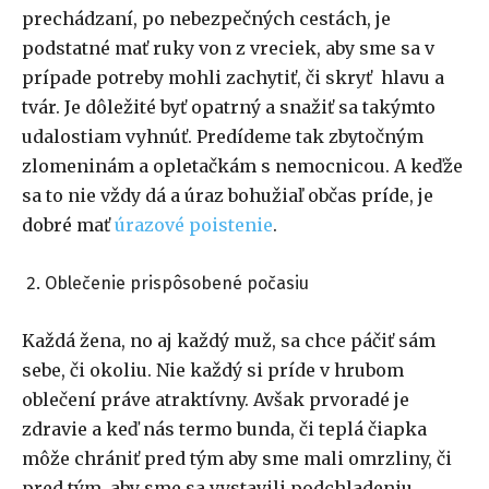
prechádzaní, po nebezpečných cestách, je
podstatné mať ruky von z vreciek, aby sme sa v
prípade potreby mohli zachytiť, či skryť hlavu a
tvár. Je dôležité byť opatrný a snažiť sa takýmto
udalostiam vyhnúť. Predídeme tak zbytočným
zlomeninám a opletačkám s nemocnicou. A keďže
sa to nie vždy dá a úraz bohužiaľ občas príde, je
dobré mať
úrazové poistenie
.
Oblečenie prispôsobené počasiu
Každá žena, no aj každý muž, sa chce páčiť sám
sebe, či okoliu. Nie každý si príde v hrubom
oblečení práve atraktívny. Avšak prvoradé je
zdravie a keď nás termo bunda, či teplá čiapka
môže chrániť pred tým aby sme mali omrzliny, či
pred tým, aby sme sa vystavili podchladeniu,