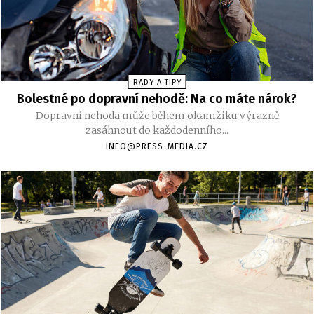
RADY A TIPY
Bolestné po dopravní nehodě: Na co máte nárok?
Dopravní nehoda může během okamžiku výrazně
zasáhnout do každodenního...
INFO@PRESS-MEDIA.CZ