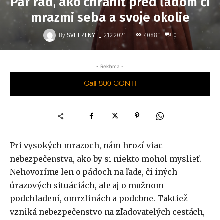
Pár rád, ako chrániť pred ľadom či
mrazmi seba a svoje okolie
-
By
SVET ZENY
4088
21.2.2021
0
- Reklama -
Pri vysokých mrazoch, nám hrozí viac
nebezpečenstva, ako by si niekto mohol myslieť.
Nehovoríme len o pádoch na ľade, či iných
úrazových situáciách, ale aj o možnom
podchladení, omrzlinách a podobne. Taktiež
vzniká nebezpečenstvo na zľadovatelých cestách,