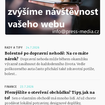
RADY A TIPY
24.7.2026
Bolestné po dopravní nehodě: Na co máte
nárok?
Dopravní nehoda může během okamžiku
výrazně zasáhnout do každodenního života. Vedle
poškozeného auta často přichází také zdravotní potíže,
bolest...
FINANCE
23.7.2026
Přemýšlíte o otevření obchůdku? Tipy, jak na
to!
Sen o vlastním obchodě má mnoho lidí. Ať už chcete
prodávat lokální potraviny, designové doplňky,