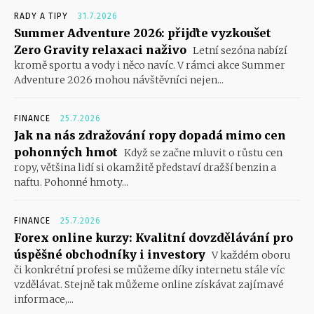
RADY A TIPY
31.7.2026
Summer Adventure 2026: přijďte vyzkoušet
Zero Gravity relaxaci naživo
Letní sezóna nabízí
kromě sportu a vody i něco navíc. V rámci akce Summer
Adventure 2026 mohou návštěvníci nejen...
FINANCE
25.7.2026
Jak na nás zdražování ropy dopadá mimo cen
pohonných hmot
Když se začne mluvit o růstu cen
ropy, většina lidí si okamžitě představí dražší benzin a
naftu. Pohonné hmoty...
FINANCE
25.7.2026
Forex online kurzy: Kvalitní dovzdělávání pro
úspěšné obchodníky i investory
V každém oboru
či konkrétní profesi se můžeme díky internetu stále víc
vzdělávat. Stejně tak můžeme online získávat zajímavé
informace,...