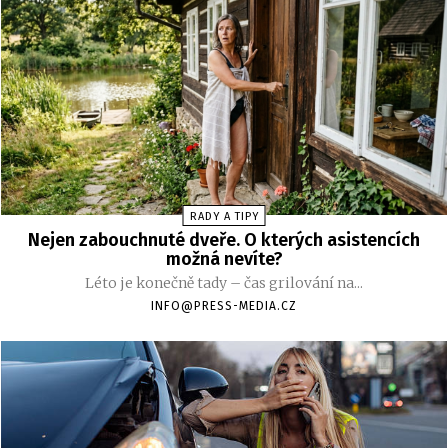
RADY A TIPY
Nejen zabouchnuté dveře. O kterých asistencích
možná nevíte?
Léto je konečně tady – čas grilování na...
INFO@PRESS-MEDIA.CZ