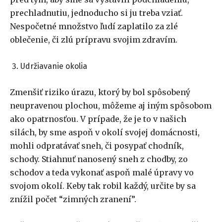
prechladnutiu, jednoducho si ju treba vziať.
Nespočetné množstvo ľudí zaplatilo za zlé
oblečenie, či zlú prípravu svojim zdravím.
Udržiavanie okolia
Zmenšiť riziko úrazu, ktorý by bol spôsobený
neupravenou plochou, môžeme aj iným spôsobom
ako opatrnosťou. V prípade, že je to v našich
silách, by sme aspoň v okolí svojej domácnosti,
mohli odpratávať sneh, či posypať chodník,
schody. Stiahnuť nanosený sneh z chodby, zo
schodov a teda vykonať aspoň malé úpravy vo
svojom okolí. Keby tak robil každý, určite by sa
znížil počet “zimných zranení”.