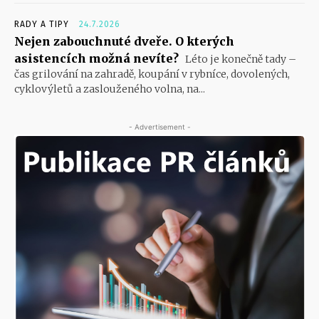
RADY A TIPY
24.7.2026
Nejen zabouchnuté dveře. O kterých
asistencích možná nevíte?
Léto je konečně tady –
čas grilování na zahradě, koupání v rybníce, dovolených,
cyklovýletů a zaslouženého volna, na...
- Advertisement -