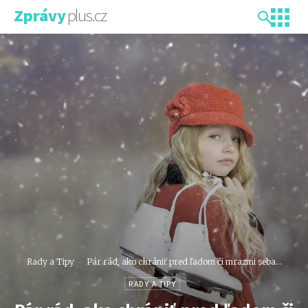
plus.cz
Zprávy
Rady a Tipy
Pár rád, ako chrániť pred ľadom či mrazmi seba...
RADY A TIPY