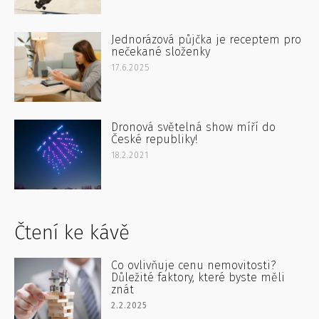
Jednorázová půjčka je receptem pro
nečekané složenky
17.6.2025
Dronová světelná show míří do
České republiky!
18.2.2021
Čtení ke kávě
Co ovlivňuje cenu nemovitosti?
Důležité faktory, které byste měli
znát
2.2.2025