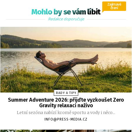
Zajímavé
čtení
Mohlo by se vám líbit
Redakce doporučuje
RADY A TIPY
Summer Adventure 2026: přijďte vyzkoušet Zero
Gravity relaxaci naživo
Letní sezóna nabízí kromě sportu a vody i něco...
INFO@PRESS-MEDIA.CZ